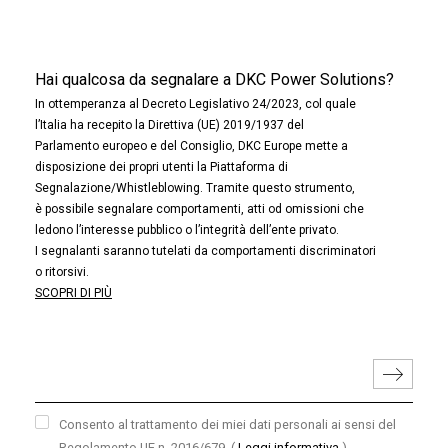
Hai qualcosa da segnalare a DKC Power Solutions?
In ottemperanza al Decreto Legislativo 24/2023, col quale
l’Italia ha recepito la Direttiva (UE) 2019/1937 del
Parlamento europeo e del Consiglio, DKC Europe mette a
disposizione dei propri utenti la Piattaforma di
Segnalazione/Whistleblowing. Tramite questo strumento,
è possibile segnalare comportamenti, atti od omissioni che
ledono l’interesse pubblico o l’integrità dell’ente privato.
I segnalanti saranno tutelati da comportamenti discriminatori
o ritorsivi.
SCOPRI DI PIÙ
Consento al trattamento dei miei dati personali ai sensi del
Regolamento UE n. 2016/679.
(
Leggi informativa
)