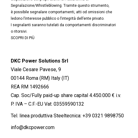
Segnalazione/Whistleblowing. Tramite questo strumento,
è possibile segnalare comportamenti, atti od omissioni che
ledono l’interesse pubblico o l’integrità dell’ente privato.
I segnalanti saranno tutelati da comportamenti discriminatori
o ritorsivi.
SCOPRI DI PIÙ
DKC Power Solutions Srl
Viale Cesare Pavese, 9
00144 Roma (RM) Italy (IT)
REA RM 1492666
Cap. Soc/Fully paid-up share capital 4.450.000 € i.v.
P. IVA – C.F.-EU Vat: 03559590132
Tel. linea produttiva Steeltecnica:
+39 0321 9898750
info@dkcpower.com