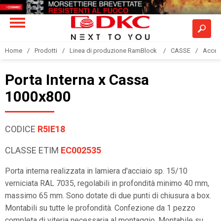
Home
Prodotti
Linea di produzione RamBlock
CASSE
Acces
Porta Interna x Cassa
1000x800
CODICE
R5IE18
CLASSE ETIM
EC002535
Porta interna realizzata in lamiera d'acciaio sp. 15/10
verniciata RAL 7035, regolabili in profondità minimo 40 mm,
massimo 65 mm. Sono dotate di due punti di chiusura a box.
Montabili su tutte le profondità. Confezione da 1 pezzo
completa di viteria necessaria al montaggio. Montabile su