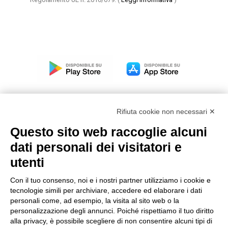
Rifiuta cookie non necessari ✕
Questo sito web raccoglie alcuni
Modello organizzativo, gestione e controllo – D. lgs.
dati personali dei visitatori e
231/2001
utenti
Politica di gruppo
Condizioni generali di vendita DKC Europe
Con il tuo consenso, noi e i nostri partner utilizziamo i cookie e
Condizioni generali di vendita DKC Power Solutions
tecnologie simili per archiviare, accedere ed elaborare i dati
Condizioni generali di acquisto
personali come, ad esempio, la visita al sito web o la
personalizzazione degli annunci. Poiché rispettiamo il tuo diritto
Codice etico
alla privacy, è possibile scegliere di non consentire alcuni tipi di