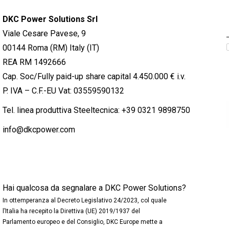
DKC Power Solutions Srl
Viale Cesare Pavese, 9
00144 Roma (RM) Italy (IT)
REA RM 1492666
Cap. Soc/Fully paid-up share capital 4.450.000 € i.v.
P. IVA – C.F.-EU Vat: 03559590132
Tel. linea produttiva Steeltecnica:
+39 0321 9898750
info@dkcpower.com
Hai qualcosa da segnalare a DKC Power Solutions?
In ottemperanza al Decreto Legislativo 24/2023, col quale
l’Italia ha recepito la Direttiva (UE) 2019/1937 del
Parlamento europeo e del Consiglio, DKC Europe mette a