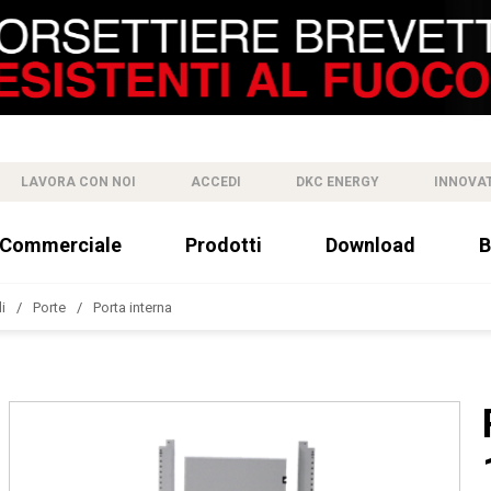
LAVORA CON NOI
ACCEDI
DKC ENERGY
INNOVA
 Commerciale
Prodotti
Download
B
i
Porte
Porta interna