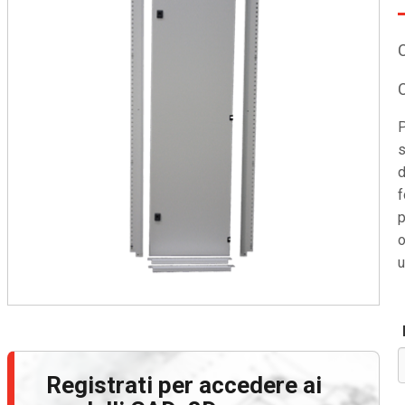
P
s
d
f
p
o
u
Registrati per accedere ai