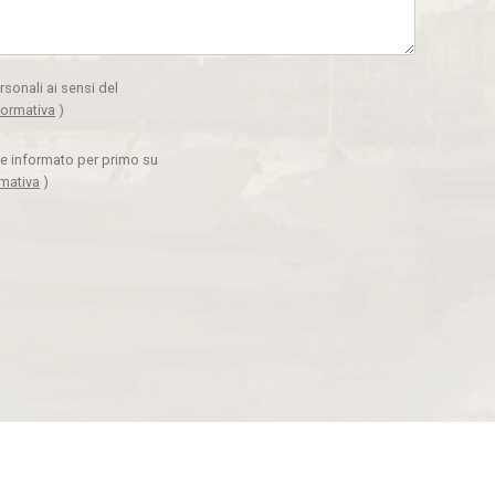
rsonali ai sensi del
formativa
)
ere informato per primo su
rmativa
)