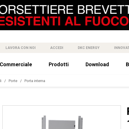
LAVORA CON NOI
ACCEDI
DKC ENERGY
INNOVA
 Commerciale
Prodotti
Download
B
i
Porte
Porta interna