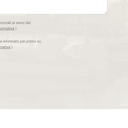
rsonali ai sensi del
formativa
)
ere informato per primo su
rmativa
)