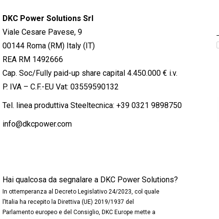
DKC Power Solutions Srl
Viale Cesare Pavese, 9
00144 Roma (RM) Italy (IT)
REA RM 1492666
Cap. Soc/Fully paid-up share capital 4.450.000 € i.v.
P. IVA – C.F.-EU Vat: 03559590132
Tel. linea produttiva Steeltecnica:
+39 0321 9898750
info@dkcpower.com
Hai qualcosa da segnalare a DKC Power Solutions?
In ottemperanza al Decreto Legislativo 24/2023, col quale
l’Italia ha recepito la Direttiva (UE) 2019/1937 del
Parlamento europeo e del Consiglio, DKC Europe mette a