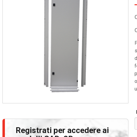
P
s
d
f
p
o
u
Registrati per accedere ai