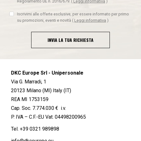
Regolamento UE n. 2016/679.
(
Leggi informativa
)
Iscrivimi alle offerte esclusive, per essere informato per primo
su promozioni, eventi e novità
(
Leggi informativa
)
INVIA LA TUA RICHIESTA
DKC Europe Srl - Unipersonale
Via G. Marradi, 1
20123 Milano (MI) Italy (IT)
REA MI 1753159
Cap. Soc. 7.774.030 € i.v.
P. IVA – C.F.-EU Vat: 04498200965
Tel.
+39 0321 989898
info@dkceurope.eu