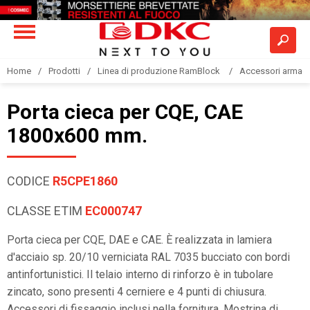
Home
Prodotti
Linea di produzione RamBlock
Accessori armadi
Porta cieca per CQE, CAE
1800x600 mm.
CODICE
R5CPE1860
CLASSE ETIM
EC000747
Porta cieca per CQE, DAE e CAE. È realizzata in lamiera
d'acciaio sp. 20/10 verniciata RAL 7035 bucciato con bordi
antinfortunistici. Il telaio interno di rinforzo è in tubolare
zincato, sono presenti 4 cerniere e 4 punti di chiusura.
Accessori di fissaggio inclusi nella fornitura. Mostrina di