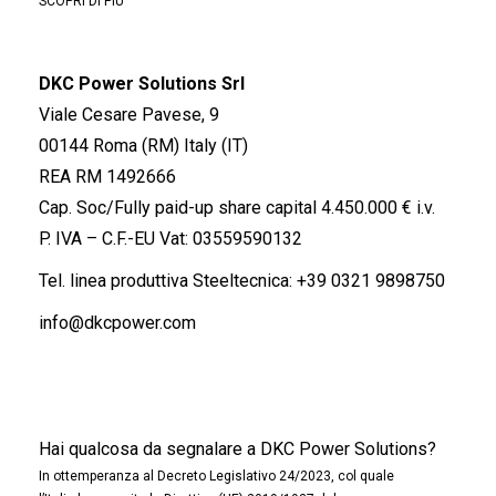
SCOPRI DI PIÙ
DKC Power Solutions Srl
Viale Cesare Pavese, 9
00144 Roma (RM) Italy (IT)
REA RM 1492666
Cap. Soc/Fully paid-up share capital 4.450.000 € i.v.
P. IVA – C.F.-EU Vat: 03559590132
Tel. linea produttiva Steeltecnica:
+39 0321 9898750
info@dkcpower.com
Hai qualcosa da segnalare a DKC Power Solutions?
In ottemperanza al Decreto Legislativo 24/2023, col quale