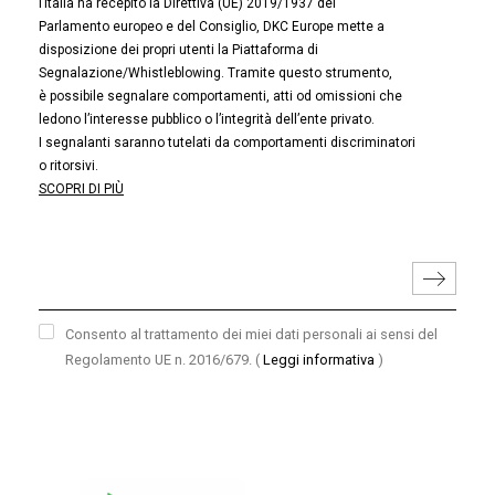
l’Italia ha recepito la Direttiva (UE) 2019/1937 del
Parlamento europeo e del Consiglio, DKC Europe mette a
disposizione dei propri utenti la Piattaforma di
Segnalazione/Whistleblowing. Tramite questo strumento,
è possibile segnalare comportamenti, atti od omissioni che
ledono l’interesse pubblico o l’integrità dell’ente privato.
I segnalanti saranno tutelati da comportamenti discriminatori
o ritorsivi.
SCOPRI DI PIÙ
Consento al trattamento dei miei dati personali ai sensi del
Regolamento UE n. 2016/679.
(
Leggi informativa
)