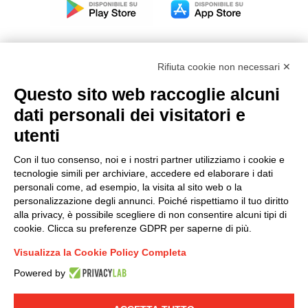
Rifiuta cookie non necessari ✕
Questo sito web raccoglie alcuni
Modello organizzativo, gestione e controllo – D. lgs.
dati personali dei visitatori e
231/2001
utenti
Politica di gruppo
Condizioni generali di vendita DKC Europe
Con il tuo consenso, noi e i nostri partner utilizziamo i cookie e
Condizioni generali di vendita DKC Power Solutions
tecnologie simili per archiviare, accedere ed elaborare i dati
Condizioni generali di acquisto
personali come, ad esempio, la visita al sito web o la
personalizzazione degli annunci. Poiché rispettiamo il tuo diritto
Codice etico
alla privacy, è possibile scegliere di non consentire alcuni tipi di
cookie. Clicca su preferenze GDPR per saperne di più.
Connettiti con noi
Visualizza la Cookie Policy Completa
FACEBOOK
/
LINKEDIN
/
YOUTUBE
/
INSTAGRAM
/
Powered by
TWITTER