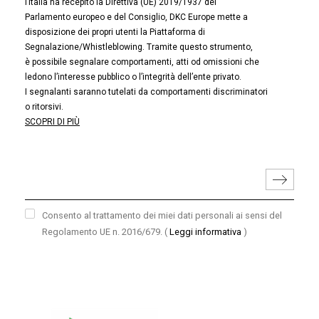
l’Italia ha recepito la Direttiva (UE) 2019/1937 del
Parlamento europeo e del Consiglio, DKC Europe mette a
disposizione dei propri utenti la Piattaforma di
Segnalazione/Whistleblowing. Tramite questo strumento,
è possibile segnalare comportamenti, atti od omissioni che
ledono l’interesse pubblico o l’integrità dell’ente privato.
I segnalanti saranno tutelati da comportamenti discriminatori
o ritorsivi.
SCOPRI DI PIÙ
Consento al trattamento dei miei dati personali ai sensi del
Regolamento UE n. 2016/679.
(
Leggi informativa
)