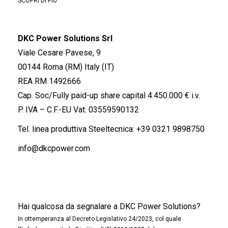
SCOPRI DI PIÙ
DKC Power Solutions Srl
Viale Cesare Pavese, 9
00144 Roma (RM) Italy (IT)
REA RM 1492666
Cap. Soc/Fully paid-up share capital 4.450.000 € i.v.
P. IVA – C.F.-EU Vat: 03559590132
Tel. linea produttiva Steeltecnica:
+39 0321 9898750
info@dkcpower.com
Hai qualcosa da segnalare a DKC Power Solutions?
In ottemperanza al Decreto Legislativo 24/2023, col quale