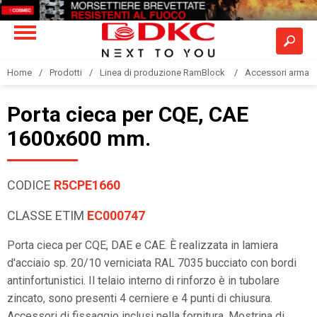
Home
Prodotti
Linea di produzione RamBlock
Accessori armadi
Porta cieca per CQE, CAE
1600x600 mm.
CODICE
R5CPE1660
CLASSE ETIM
EC000747
Porta cieca per CQE, DAE e CAE. È realizzata in lamiera
d'acciaio sp. 20/10 verniciata RAL 7035 bucciato con bordi
antinfortunistici. Il telaio interno di rinforzo è in tubolare
zincato, sono presenti 4 cerniere e 4 punti di chiusura.
Accessori di fissaggio inclusi nella fornitura. Mostrina di