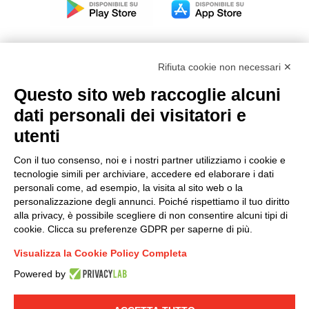
Rifiuta cookie non necessari ✕
Questo sito web raccoglie alcuni
Modello organizzativo, gestione e controllo – D. lgs.
dati personali dei visitatori e
231/2001
utenti
Politica di gruppo
Condizioni generali di vendita DKC Europe
Con il tuo consenso, noi e i nostri partner utilizziamo i cookie e
Condizioni generali di vendita DKC Power Solutions
tecnologie simili per archiviare, accedere ed elaborare i dati
Condizioni generali di acquisto
personali come, ad esempio, la visita al sito web o la
personalizzazione degli annunci. Poiché rispettiamo il tuo diritto
Codice etico
alla privacy, è possibile scegliere di non consentire alcuni tipi di
cookie. Clicca su preferenze GDPR per saperne di più.
Connettiti con noi
Visualizza la Cookie Policy Completa
FACEBOOK
/
LINKEDIN
/
YOUTUBE
/
INSTAGRAM
/
Powered by
TWITTER