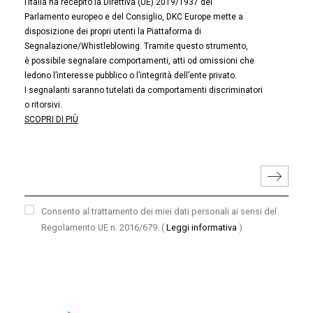
l’Italia ha recepito la Direttiva (UE) 2019/1937 del
Parlamento europeo e del Consiglio, DKC Europe mette a
disposizione dei propri utenti la Piattaforma di
Segnalazione/Whistleblowing. Tramite questo strumento,
è possibile segnalare comportamenti, atti od omissioni che
ledono l’interesse pubblico o l’integrità dell’ente privato.
I segnalanti saranno tutelati da comportamenti discriminatori
o ritorsivi.
SCOPRI DI PIÙ
Consento al trattamento dei miei dati personali ai sensi del
Regolamento UE n. 2016/679.
(
Leggi informativa
)