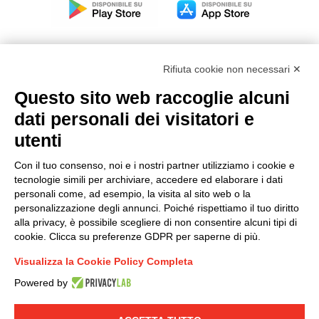
Rifiuta cookie non necessari ✕
Questo sito web raccoglie alcuni
Modello organizzativo, gestione e controllo – D. lgs.
dati personali dei visitatori e
231/2001
utenti
Politica di gruppo
Condizioni generali di vendita DKC Europe
Con il tuo consenso, noi e i nostri partner utilizziamo i cookie e
Condizioni generali di vendita DKC Power Solutions
tecnologie simili per archiviare, accedere ed elaborare i dati
Condizioni generali di acquisto
personali come, ad esempio, la visita al sito web o la
personalizzazione degli annunci. Poiché rispettiamo il tuo diritto
Codice etico
alla privacy, è possibile scegliere di non consentire alcuni tipi di
cookie. Clicca su preferenze GDPR per saperne di più.
Connettiti con noi
Visualizza la Cookie Policy Completa
FACEBOOK
/
LINKEDIN
/
YOUTUBE
/
INSTAGRAM
/
Powered by
TWITTER