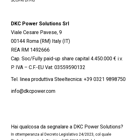
SCOPRI DI PIÙ
DKC Power Solutions Srl
Viale Cesare Pavese, 9
00144 Roma (RM) Italy (IT)
REA RM 1492666
Cap. Soc/Fully paid-up share capital 4.450.000 € i.v.
P. IVA – C.F.-EU Vat: 03559590132
Tel. linea produttiva Steeltecnica:
+39 0321 9898750
info@dkcpower.com
Hai qualcosa da segnalare a DKC Power Solutions?
In ottemperanza al Decreto Legislativo 24/2023, col quale