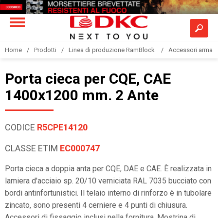
Home
Prodotti
Linea di produzione RamBlock
Accessori armadi
Porta cieca per CQE, CAE
1400x1200 mm. 2 Ante
CODICE
R5CPE14120
CLASSE ETIM
EC000747
Porta cieca a doppia anta per CQE, DAE e CAE. È realizzata in
lamiera d'acciaio sp. 20/10 verniciata RAL 7035 bucciato con
bordi antinfortunistici. Il telaio interno di rinforzo è in tubolare
zincato, sono presenti 4 cerniere e 4 punti di chiusura.
Accessori di fissaggio inclusi nella fornitura. Mostrina di