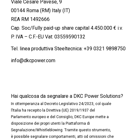
Viale Cesare Pavese, 9
00144 Roma (RM) Italy (IT)
REA RM 1492666
Cap. Soc/Fully paid-up share capital 4.450.000 € i.v.
P. IVA – C.F.-EU Vat: 03559590132
Tel. linea produttiva Steeltecnica:
+39 0321 9898750
info@dkcpower.com
Hai qualcosa da segnalare a DKC Power Solutions?
In ottemperanza al Decreto Legislativo 24/2023, col quale
l’Italia ha recepito la Direttiva (UE) 2019/1937 del
Parlamento europeo e del Consiglio, DKC Europe mette a
disposizione dei propri utenti la Piattaforma di
Segnalazione/Whistleblowing. Tramite questo strumento,
è possibile segnalare comportamenti, atti od omissioni che