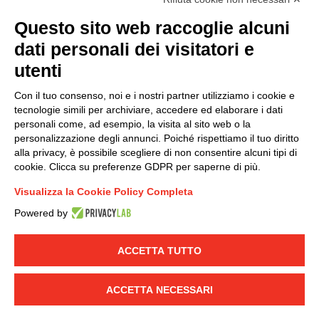
Questo sito web raccoglie alcuni
Modello organizzativo, gestione e controllo – D. lgs.
dati personali dei visitatori e
231/2001
utenti
Politica di gruppo
Condizioni generali di vendita DKC Europe
Con il tuo consenso, noi e i nostri partner utilizziamo i cookie e
Condizioni generali di vendita DKC Power Solutions
tecnologie simili per archiviare, accedere ed elaborare i dati
Condizioni generali di acquisto
personali come, ad esempio, la visita al sito web o la
personalizzazione degli annunci. Poiché rispettiamo il tuo diritto
Codice etico
alla privacy, è possibile scegliere di non consentire alcuni tipi di
cookie. Clicca su preferenze GDPR per saperne di più.
Connettiti con noi
Visualizza la Cookie Policy Completa
FACEBOOK
/
LINKEDIN
/
YOUTUBE
/
INSTAGRAM
/
Powered by
TWITTER
ACCETTA TUTTO
© 2019 - DKC Europe
-
-
Privacy
Cookies
Modifica preferenze
-
Cookie
Yourbiz
ACCETTA NECESSARI