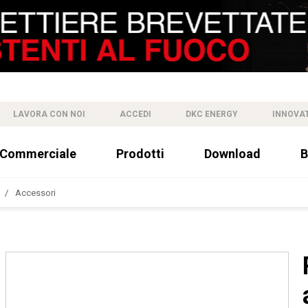
LAVORA CON NOI
ACCEDI
DKC ENERGY
INNOVA
 Commerciale
Prodotti
Download
B
Accessori