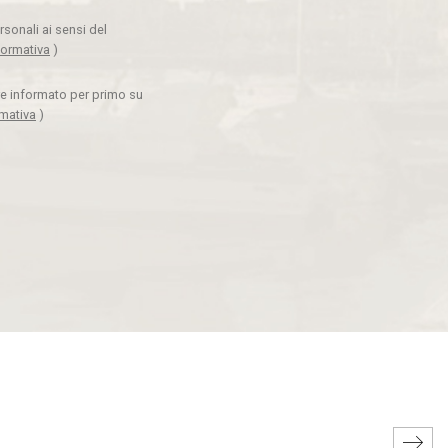
rsonali ai sensi del
formativa
)
ere informato per primo su
rmativa
)