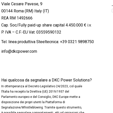
Viale Cesare Pavese, 9
00144 Roma (RM) Italy (IT)
REA RM 1492666
Cap. Soc/Fully paid-up share capital 4.450.000 € i.v.
P. IVA – C.F.-EU Vat: 03559590132
Tel. linea produttiva Steeltecnica:
+39 0321 9898750
info@dkcpower.com
Hai qualcosa da segnalare a DKC Power Solutions?
In ottemperanza al Decreto Legislativo 24/2023, col quale
l’Italia ha recepito la Direttiva (UE) 2019/1937 del
Parlamento europeo e del Consiglio, DKC Europe mette a
disposizione dei propri utenti la Piattaforma di
Segnalazione/Whistleblowing. Tramite questo strumento,
è possibile segnalare comportamenti, atti od omissioni che