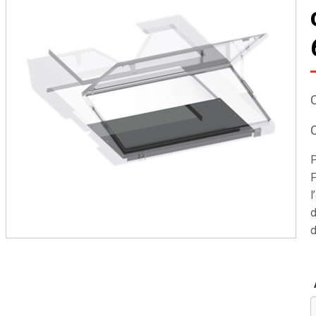
P
F
l
d
d