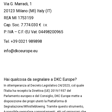
Via G. Marradi, 1
20123 Milano (MI) Italy (IT)
REA MI 1753159
Cap. Soc. 7.774.030 € i.v.
P. IVA – C.F.-EU Vat: 04498200965
Tel.
+39 0321 989898
info@dkceurope.eu
Hai qualcosa da segnalare a DKC Europe?
In ottemperanza al Decreto Legislativo 24/2023, col quale
l’Italia ha recepito la Direttiva (UE) 2019/1937 del
Parlamento europeo e del Consiglio, DKC Europe mette a
disposizione dei propri utenti la Piattaforma di
Segnalazione/Whistleblowing. Tramite questo strumento,
è possibile segnalare comportamenti, atti od omissioni che