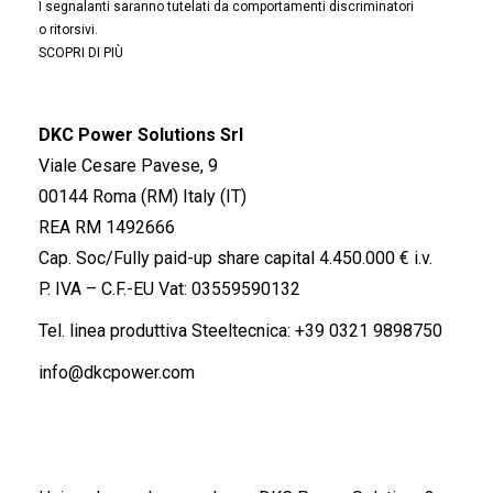
I segnalanti saranno tutelati da comportamenti discriminatori
o ritorsivi.
SCOPRI DI PIÙ
DKC Power Solutions Srl
Viale Cesare Pavese, 9
00144 Roma (RM) Italy (IT)
REA RM 1492666
Cap. Soc/Fully paid-up share capital 4.450.000 € i.v.
P. IVA – C.F.-EU Vat: 03559590132
Tel. linea produttiva Steeltecnica:
+39 0321 9898750
info@dkcpower.com