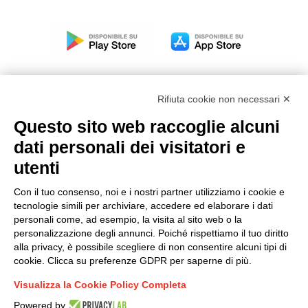
Rifiuta cookie non necessari ✕
Questo sito web raccoglie alcuni
Modello organizzativo, gestione e controllo – D. lgs.
dati personali dei visitatori e
231/2001
utenti
Politica di gruppo
Condizioni generali di vendita DKC Europe
Con il tuo consenso, noi e i nostri partner utilizziamo i cookie e
Condizioni generali di vendita DKC Power Solutions
tecnologie simili per archiviare, accedere ed elaborare i dati
Condizioni generali di acquisto
personali come, ad esempio, la visita al sito web o la
personalizzazione degli annunci. Poiché rispettiamo il tuo diritto
Codice etico
alla privacy, è possibile scegliere di non consentire alcuni tipi di
cookie. Clicca su preferenze GDPR per saperne di più.
Connettiti con noi
Visualizza la Cookie Policy Completa
FACEBOOK
/
LINKEDIN
/
YOUTUBE
/
INSTAGRAM
/
Powered by