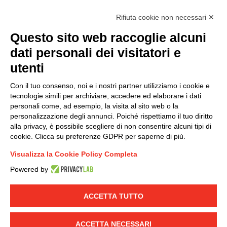
Rifiuta cookie non necessari ✕
Questo sito web raccoglie alcuni
Modello organizzativo, gestione e controllo – D. lgs.
dati personali dei visitatori e
231/2001
utenti
Politica di gruppo
Condizioni generali di vendita DKC Europe
Con il tuo consenso, noi e i nostri partner utilizziamo i cookie e
Condizioni generali di vendita DKC Power Solutions
tecnologie simili per archiviare, accedere ed elaborare i dati
Condizioni generali di acquisto
personali come, ad esempio, la visita al sito web o la
personalizzazione degli annunci. Poiché rispettiamo il tuo diritto
Codice etico
alla privacy, è possibile scegliere di non consentire alcuni tipi di
cookie. Clicca su preferenze GDPR per saperne di più.
Connettiti con noi
Visualizza la Cookie Policy Completa
FACEBOOK
/
LINKEDIN
/
YOUTUBE
/
INSTAGRAM
/
Powered by
TWITTER
ACCETTA TUTTO
© 2019 - DKC Europe
-
-
Privacy
Cookies
Modifica preferenze
-
Cookie
Yourbiz
ACCETTA NECESSARI