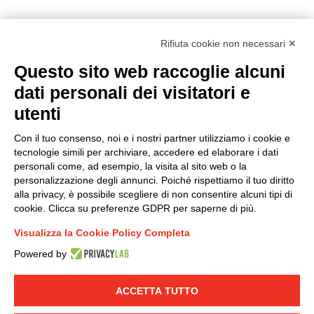
Rifiuta cookie non necessari ✕
Questo sito web raccoglie alcuni
Modello organizzativo, gestione e controllo – D. lgs.
dati personali dei visitatori e
231/2001
utenti
Politica di gruppo
Condizioni generali di vendita DKC Europe
Con il tuo consenso, noi e i nostri partner utilizziamo i cookie e
Condizioni generali di vendita DKC Power Solutions
tecnologie simili per archiviare, accedere ed elaborare i dati
Condizioni generali di acquisto
personali come, ad esempio, la visita al sito web o la
personalizzazione degli annunci. Poiché rispettiamo il tuo diritto
Codice etico
alla privacy, è possibile scegliere di non consentire alcuni tipi di
cookie. Clicca su preferenze GDPR per saperne di più.
Connettiti con noi
Visualizza la Cookie Policy Completa
FACEBOOK
/
LINKEDIN
/
YOUTUBE
/
INSTAGRAM
/
Powered by
TWITTER
ACCETTA TUTTO
© 2019 - DKC Europe
-
-
Privacy
Cookies
Modifica preferenze