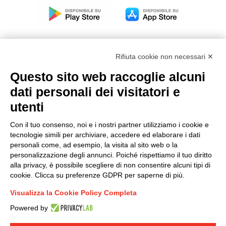
Rifiuta cookie non necessari ✕
Questo sito web raccoglie alcuni
Modello organizzativo, gestione e controllo – D. lgs.
dati personali dei visitatori e
231/2001
utenti
Politica di gruppo
Condizioni generali di vendita DKC Europe
Con il tuo consenso, noi e i nostri partner utilizziamo i cookie e
Condizioni generali di vendita DKC Power Solutions
tecnologie simili per archiviare, accedere ed elaborare i dati
Condizioni generali di acquisto
personali come, ad esempio, la visita al sito web o la
personalizzazione degli annunci. Poiché rispettiamo il tuo diritto
Codice etico
alla privacy, è possibile scegliere di non consentire alcuni tipi di
cookie. Clicca su preferenze GDPR per saperne di più.
Connettiti con noi
Visualizza la Cookie Policy Completa
FACEBOOK
/
LINKEDIN
/
YOUTUBE
/
INSTAGRAM
/
Powered by
TWITTER