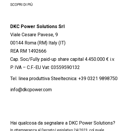
SCOPRI DI PIÙ
DKC Power Solutions Srl
Viale Cesare Pavese, 9
00144 Roma (RM) Italy (IT)
REA RM 1492666
Cap. Soc/Fully paid-up share capital 4.450.000 € i.v.
P. IVA – C.F.-EU Vat: 03559590132
Tel. linea produttiva Steeltecnica:
+39 0321 9898750
info@dkcpower.com
Hai qualcosa da segnalare a DKC Power Solutions?
In ottemperanza al Decreto Legislativo 24/2023, col quale