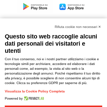
Rifiuta cookie non necessari ✕
Questo sito web raccoglie alcuni
Modello organizzativo, gestione e controllo – D. lgs.
dati personali dei visitatori e
231/2001
utenti
Politica di gruppo
Condizioni generali di vendita DKC Europe
Con il tuo consenso, noi e i nostri partner utilizziamo i cookie e
Condizioni generali di vendita DKC Power Solutions
tecnologie simili per archiviare, accedere ed elaborare i dati
Condizioni generali di acquisto
personali come, ad esempio, la visita al sito web o la
personalizzazione degli annunci. Poiché rispettiamo il tuo diritto
Codice etico
alla privacy, è possibile scegliere di non consentire alcuni tipi di
cookie. Clicca su preferenze GDPR per saperne di più.
Connettiti con noi
Visualizza la Cookie Policy Completa
FACEBOOK
/
LINKEDIN
/
YOUTUBE
/
INSTAGRAM
/
Powered by
TWITTER