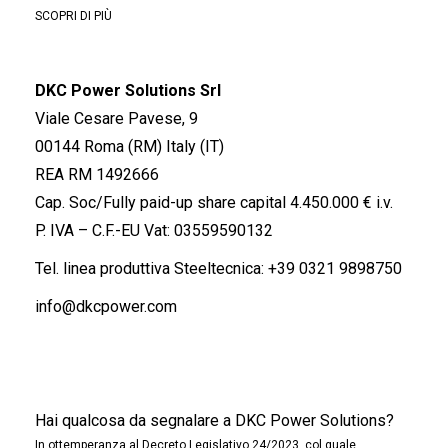
SCOPRI DI PIÙ
DKC Power Solutions Srl
Viale Cesare Pavese, 9
00144 Roma (RM) Italy (IT)
REA RM 1492666
Cap. Soc/Fully paid-up share capital 4.450.000 € i.v.
P. IVA – C.F.-EU Vat: 03559590132
Tel. linea produttiva Steeltecnica:
+39 0321 9898750
info@dkcpower.com
Hai qualcosa da segnalare a DKC Power Solutions?
In ottemperanza al Decreto Legislativo 24/2023, col quale