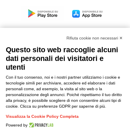
Rifiuta cookie non necessari ✕
Questo sito web raccoglie alcuni
Modello organizzativo, gestione e controllo – D. lgs.
dati personali dei visitatori e
231/2001
utenti
Politica di gruppo
Condizioni generali di vendita DKC Europe
Con il tuo consenso, noi e i nostri partner utilizziamo i cookie e
Condizioni generali di vendita DKC Power Solutions
tecnologie simili per archiviare, accedere ed elaborare i dati
Condizioni generali di acquisto
personali come, ad esempio, la visita al sito web o la
personalizzazione degli annunci. Poiché rispettiamo il tuo diritto
Codice etico
alla privacy, è possibile scegliere di non consentire alcuni tipi di
cookie. Clicca su preferenze GDPR per saperne di più.
Connettiti con noi
Visualizza la Cookie Policy Completa
FACEBOOK
/
LINKEDIN
/
YOUTUBE
/
INSTAGRAM
/
Powered by
TWITTER