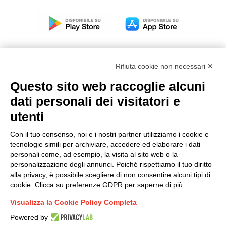
Rifiuta cookie non necessari ✕
Questo sito web raccoglie alcuni
Modello organizzativo, gestione e controllo – D. lgs.
dati personali dei visitatori e
231/2001
utenti
Politica di gruppo
Condizioni generali di vendita DKC Europe
Con il tuo consenso, noi e i nostri partner utilizziamo i cookie e
Condizioni generali di vendita DKC Power Solutions
tecnologie simili per archiviare, accedere ed elaborare i dati
Condizioni generali di acquisto
personali come, ad esempio, la visita al sito web o la
personalizzazione degli annunci. Poiché rispettiamo il tuo diritto
Codice etico
alla privacy, è possibile scegliere di non consentire alcuni tipi di
cookie. Clicca su preferenze GDPR per saperne di più.
Connettiti con noi
Visualizza la Cookie Policy Completa
FACEBOOK
/
LINKEDIN
/
YOUTUBE
/
INSTAGRAM
/
Powered by
TWITTER