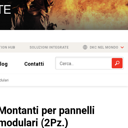
TION HUB
SOLUZIONI INTEGRATE
DKC NEL MONDO
log
Contatti
dulari
Montanti per pannelli
modulari (2Pz.)