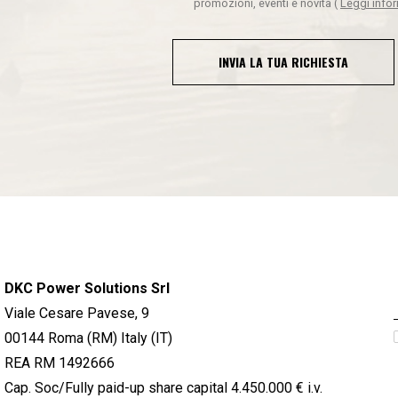
promozioni, eventi e novità
(
Leggi info
INVIA LA TUA RICHIESTA
DKC Power Solutions Srl
Viale Cesare Pavese, 9
00144 Roma (RM) Italy (IT)
REA RM 1492666
Cap. Soc/Fully paid-up share capital 4.450.000 € i.v.