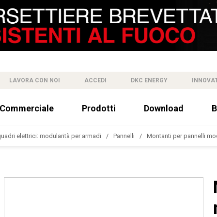
LAVORA CON NOI
ACCEDI
DKC ENERGY
INNOVA
 Commerciale
Prodotti
Download
B
uadri elettrici: modularità per armadi
Pannelli
Montanti per pannelli mo