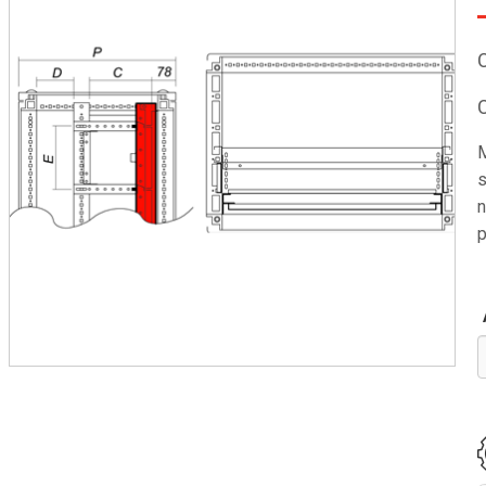
M
s
n
p