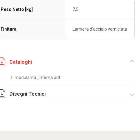
Peso Netto [kg]
7,5
Finitura
Lamiera d'acciaio verniciata
Cataloghi
modularita_interna.pdf
Disegni Tecnici
R5TE20.zip