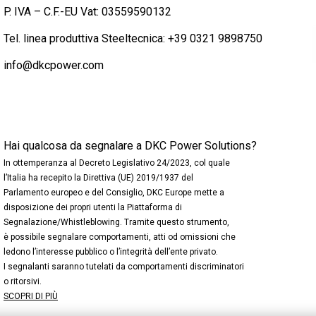
P. IVA – C.F.-EU Vat: 03559590132
Tel. linea produttiva Steeltecnica:
+39 0321 9898750
info@dkcpower.com
Hai qualcosa da segnalare a DKC Power Solutions?
In ottemperanza al Decreto Legislativo 24/2023, col quale
l’Italia ha recepito la Direttiva (UE) 2019/1937 del
Parlamento europeo e del Consiglio, DKC Europe mette a
disposizione dei propri utenti la Piattaforma di
Segnalazione/Whistleblowing. Tramite questo strumento,
è possibile segnalare comportamenti, atti od omissioni che
ledono l’interesse pubblico o l’integrità dell’ente privato.
I segnalanti saranno tutelati da comportamenti discriminatori
o ritorsivi.
SCOPRI DI PIÙ