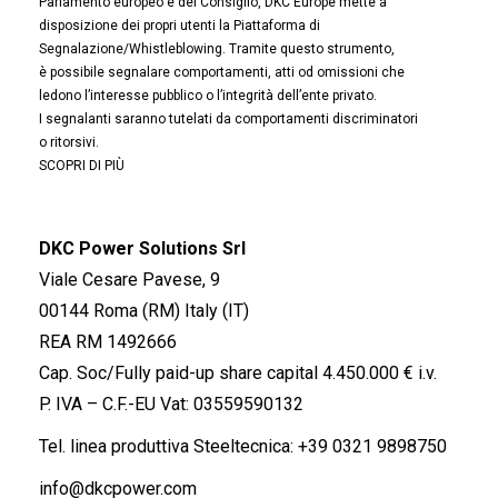
Parlamento europeo e del Consiglio, DKC Europe mette a
disposizione dei propri utenti la Piattaforma di
Segnalazione/Whistleblowing. Tramite questo strumento,
è possibile segnalare comportamenti, atti od omissioni che
ledono l’interesse pubblico o l’integrità dell’ente privato.
I segnalanti saranno tutelati da comportamenti discriminatori
o ritorsivi.
SCOPRI DI PIÙ
DKC Power Solutions Srl
Viale Cesare Pavese, 9
00144 Roma (RM) Italy (IT)
REA RM 1492666
Cap. Soc/Fully paid-up share capital 4.450.000 € i.v.
P. IVA – C.F.-EU Vat: 03559590132
Tel. linea produttiva Steeltecnica:
+39 0321 9898750
info@dkcpower.com