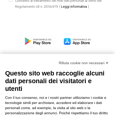
Consento al trattamento dei miei dati personali ai sensi del
Regolamento UE n. 2016/679.
(
Leggi informativa
)
Rifiuta cookie non necessari ✕
Questo sito web raccoglie alcuni
Modello organizzativo, gestione e controllo – D. lgs.
dati personali dei visitatori e
231/2001
utenti
Politica di gruppo
Condizioni generali di vendita DKC Europe
Con il tuo consenso, noi e i nostri partner utilizziamo i cookie e
Condizioni generali di vendita DKC Power Solutions
tecnologie simili per archiviare, accedere ed elaborare i dati
Condizioni generali di acquisto
personali come, ad esempio, la visita al sito web o la
personalizzazione degli annunci. Poiché rispettiamo il tuo diritto
Codice etico