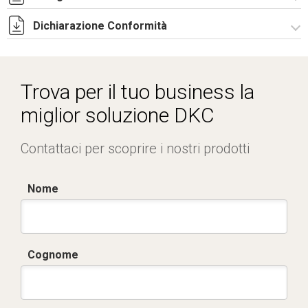
Dichiarazione Conformità
MEDIUM.zip
Dich. CE serie SISTEMA BRACCIO.pdf
Trova per il tuo business la
miglior soluzione DKC
Contattaci per scoprire i nostri prodotti
Nome
Cognome