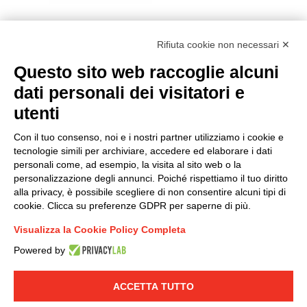
Rifiuta cookie non necessari ✕
Questo sito web raccoglie alcuni
Modello organizzativo, gestione e controllo – D. lgs.
dati personali dei visitatori e
231/2001
utenti
Politica di gruppo
Condizioni generali di vendita DKC Europe
Con il tuo consenso, noi e i nostri partner utilizziamo i cookie e
Condizioni generali di vendita DKC Power Solutions
tecnologie simili per archiviare, accedere ed elaborare i dati
Condizioni generali di acquisto
personali come, ad esempio, la visita al sito web o la
personalizzazione degli annunci. Poiché rispettiamo il tuo diritto
Codice etico
alla privacy, è possibile scegliere di non consentire alcuni tipi di
cookie. Clicca su preferenze GDPR per saperne di più.
Connettiti con noi
Visualizza la Cookie Policy Completa
FACEBOOK
/
LINKEDIN
/
YOUTUBE
/
INSTAGRAM
/
Powered by
TWITTER
ACCETTA TUTTO
© 2019 - DKC Europe
-
-
Privacy
Cookies
Modifica preferenze