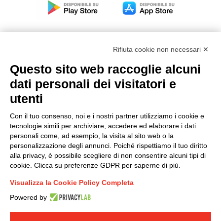
Rifiuta cookie non necessari ✕
Questo sito web raccoglie alcuni
Modello organizzativo, gestione e controllo – D. lgs.
dati personali dei visitatori e
231/2001
utenti
Politica di gruppo
Condizioni generali di vendita DKC Europe
Con il tuo consenso, noi e i nostri partner utilizziamo i cookie e
Condizioni generali di vendita DKC Power Solutions
tecnologie simili per archiviare, accedere ed elaborare i dati
Condizioni generali di acquisto
personali come, ad esempio, la visita al sito web o la
personalizzazione degli annunci. Poiché rispettiamo il tuo diritto
Codice etico
alla privacy, è possibile scegliere di non consentire alcuni tipi di
cookie. Clicca su preferenze GDPR per saperne di più.
Connettiti con noi
Visualizza la Cookie Policy Completa
FACEBOOK
/
LINKEDIN
/
YOUTUBE
/
INSTAGRAM
/
Powered by
TWITTER