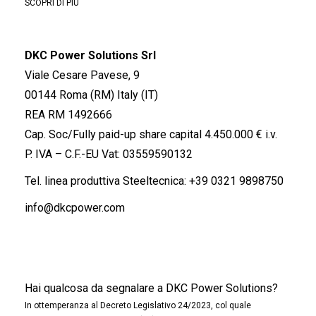
SCOPRI DI PIÙ
DKC Power Solutions Srl
Viale Cesare Pavese, 9
00144 Roma (RM) Italy (IT)
REA RM 1492666
Cap. Soc/Fully paid-up share capital 4.450.000 € i.v.
P. IVA – C.F.-EU Vat: 03559590132
Tel. linea produttiva Steeltecnica:
+39 0321 9898750
info@dkcpower.com
Hai qualcosa da segnalare a DKC Power Solutions?
In ottemperanza al Decreto Legislativo 24/2023, col quale