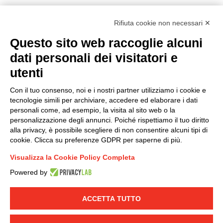
Rifiuta cookie non necessari ✕
Questo sito web raccoglie alcuni
Modello organizzativo, gestione e controllo – D. lgs.
dati personali dei visitatori e
231/2001
utenti
Politica di gruppo
Condizioni generali di vendita DKC Europe
Con il tuo consenso, noi e i nostri partner utilizziamo i cookie e
Condizioni generali di vendita DKC Power Solutions
tecnologie simili per archiviare, accedere ed elaborare i dati
Condizioni generali di acquisto
personali come, ad esempio, la visita al sito web o la
personalizzazione degli annunci. Poiché rispettiamo il tuo diritto
Codice etico
alla privacy, è possibile scegliere di non consentire alcuni tipi di
cookie. Clicca su preferenze GDPR per saperne di più.
Connettiti con noi
Visualizza la Cookie Policy Completa
FACEBOOK
/
LINKEDIN
/
YOUTUBE
/
INSTAGRAM
/
Powered by
TWITTER
ACCETTA TUTTO
© 2019 - DKC Europe
-
-
Privacy
Cookies
Modifica preferenze
-
Cookie
Yourbiz