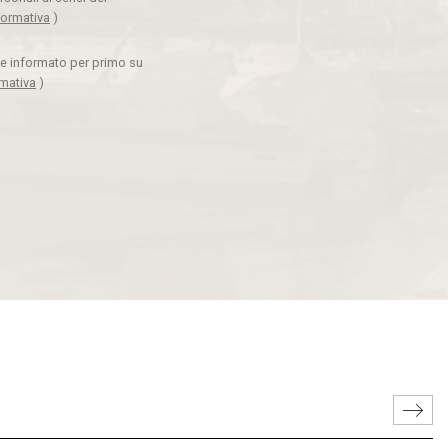
formativa
)
ere informato per primo su
rmativa
)