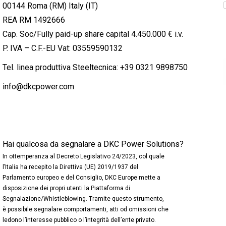
00144 Roma (RM) Italy (IT)
REA RM 1492666
Cap. Soc/Fully paid-up share capital 4.450.000 € i.v.
P. IVA – C.F.-EU Vat: 03559590132
Tel. linea produttiva Steeltecnica:
+39 0321 9898750
info@dkcpower.com
Hai qualcosa da segnalare a DKC Power Solutions?
In ottemperanza al Decreto Legislativo 24/2023, col quale
l’Italia ha recepito la Direttiva (UE) 2019/1937 del
Parlamento europeo e del Consiglio, DKC Europe mette a
disposizione dei propri utenti la Piattaforma di
Segnalazione/Whistleblowing. Tramite questo strumento,
è possibile segnalare comportamenti, atti od omissioni che
ledono l’interesse pubblico o l’integrità dell’ente privato.