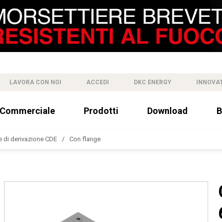
LAVORA CON NOI
ACCEDI
DKC ENERGY
INNOVA
 Commerciale
Prodotti
Download
B
 di derivazione CDE
Con flange