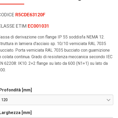
CODICE
R5CDE63120F
CLASSE ETIM
EC001031
assa di derivazione con flange IP 55 soddisfa NEMA 12.
truttura in lamiera d'acciaio sp. 10/10 verniciata RAL 7035
ucciato. Porta verniciata RAL 7035 bucciato con guarnizione
n colata continua. Grado di resistenza meccanica secondo IEC
N 62208: IK10. 2+2 flange su lato da 600 (N1+1) su lato da
00.
Profondità [mm]
120
Larghezza [mm]