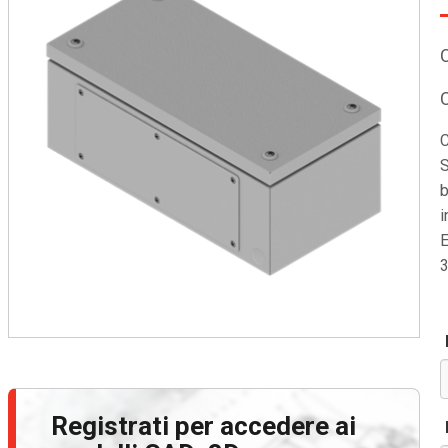
C
S
b
i
E
3
Registrati per accedere ai