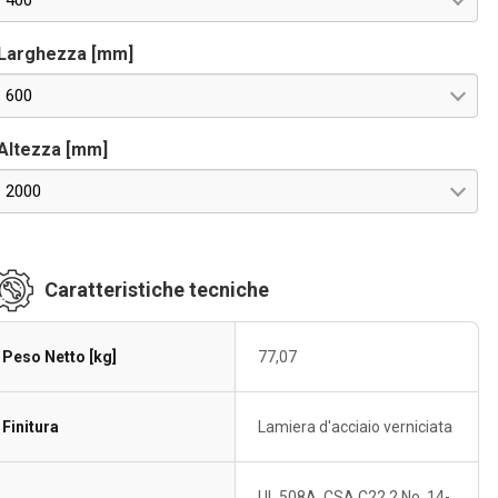
400
Larghezza [mm]
600
Altezza [mm]
2000
Caratteristiche tecniche
Peso Netto [kg]
77,07
Finitura
Lamiera d'acciaio verniciata
UL 508A, CSA C22.2 No. 14-