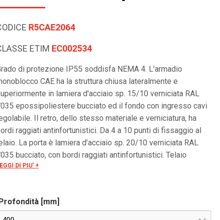
CODICE
R5CAE2064
CLASSE ETIM
EC002534
rado di protezione IP55 soddisfa NEMA 4. L'armadio
onoblocco CAE ha la struttura chiusa lateralmente e
uperiormente in lamiera d'acciaio sp. 15/10 verniciata RAL
035 epossipoliestere bucciato ed il fondo con ingresso cavi
egolabile. Il retro, dello stesso materiale e verniciatura, ha
ordi raggiati antinfortunistici. Da 4 a 10 punti di fissaggio al
elaio. La porta è lamiera d’acciaio sp. 20/10 verniciata RAL
035 bucciato, con bordi raggiati antinfortunistici. Telaio
EGGI DI PIU' +
nterno di rinforzo in tubolare zincato. 4 punti di chiusura, 4
erniere e mostrina con inserto di chiusura tipo aletta doppio
ettine Ø 3 mm. Grado di resistenza all'urto secondo IEC EN
Profondità [mm]
2208: IK10