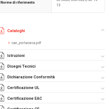
Norme di riferimento
13
Cataloghi
cae_portacieca.pdf
Istruzioni
Disegni Tecnici
Istruzioni di
montaggio
Dichiarazione Conformità
CAE_stampa.pdf
R5CAE2064.zip
Certificazione UL
CE Declaration -
UKCA Declaration -
CAE Rev.02.pdf
CAE Rev.01.pdf
Certificazione EAC
Certificato UL -
CAE_CQE_CE_CDE-