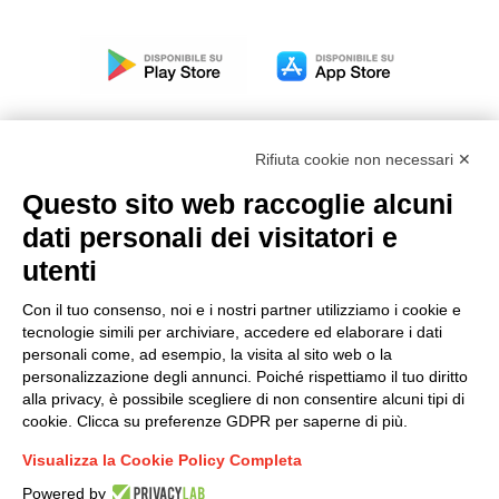
Rifiuta cookie non necessari ✕
Questo sito web raccoglie alcuni
Modello organizzativo, gestione e controllo – D. lgs.
dati personali dei visitatori e
231/2001
utenti
Politica di gruppo
Condizioni generali di vendita DKC Europe
Con il tuo consenso, noi e i nostri partner utilizziamo i cookie e
Condizioni generali di vendita DKC Power Solutions
tecnologie simili per archiviare, accedere ed elaborare i dati
Condizioni generali di acquisto
personali come, ad esempio, la visita al sito web o la
personalizzazione degli annunci. Poiché rispettiamo il tuo diritto
Codice etico
alla privacy, è possibile scegliere di non consentire alcuni tipi di
cookie. Clicca su preferenze GDPR per saperne di più.
Connettiti con noi
Visualizza la Cookie Policy Completa
FACEBOOK
/
LINKEDIN
/
YOUTUBE
/
INSTAGRAM
/
Powered by