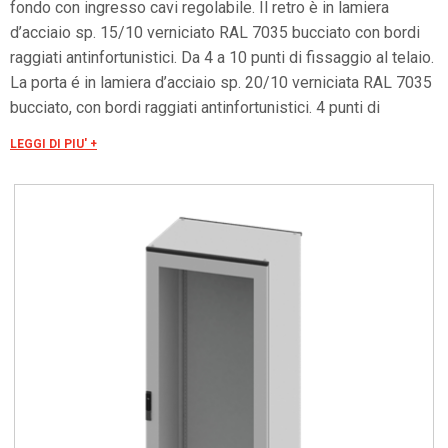
fondo con ingresso cavi regolabile. Il retro è in lamiera
d’acciaio sp. 15/10 verniciato RAL 7035 bucciato con bordi
raggiati antinfortunistici. Da 4 a 10 punti di fissaggio al telaio.
La porta é in lamiera d’acciaio sp. 20/10 verniciata RAL 7035
bucciato, con bordi raggiati antinfortunistici. 4 punti di
chiusura, 4 cerniere e mostrina con inserto di chiusura tipo
LEGGI DI PIU' +
aletta doppio pettine Ø3 mm. Vetro di sicurezza sp. 40/10.
Grado di resistenza all'urto secondo IEC EN 62208: IK09.
Grado di protezione IP55.