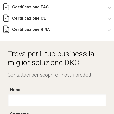
Certificazione EAC
CE Declaration - CAE Rev.02.pdf
UKCA Declaration - CAE Rev.01.pdf
Certificazione CE
Lettera di esenzione EAC armadi CQE e CAE.pdf
Certificazione RINA
Certificato TUV -
R5CAE_R5CAES_R5CDE_R5PN_R5Pulpiti-4.pdf
Certificato RINA-2.pdf
Trova per il tuo business la
miglior soluzione DKC
Contattaci per scoprire i nostri prodotti
Nome