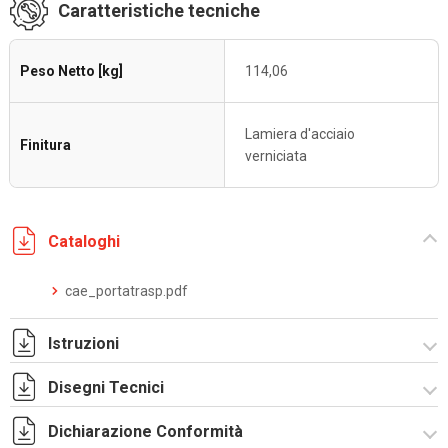
Caratteristiche tecniche
Peso Netto [kg]
114,06
Lamiera d'acciaio
Finitura
verniciata
Cataloghi
cae_portatrasp.pdf
Istruzioni
Disegni Tecnici
Istruzioni di montaggio CAE_stampa.pdf
Dichiarazione Conformità
R5CAE20124X.zip