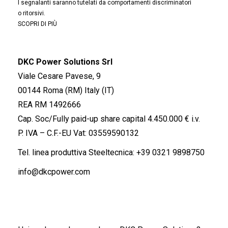
I segnalanti saranno tutelati da comportamenti discriminatori
o ritorsivi.
SCOPRI DI PIÙ
DKC Power Solutions Srl
Viale Cesare Pavese, 9
00144 Roma (RM) Italy (IT)
REA RM 1492666
Cap. Soc/Fully paid-up share capital 4.450.000 € i.v.
P. IVA – C.F.-EU Vat: 03559590132
Tel. linea produttiva Steeltecnica:
+39 0321 9898750
info@dkcpower.com