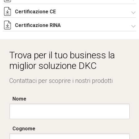
UKCA Declaration - CAE Rev.01.pdf
Certificazione CE
Lettera di esenzione EAC armadi CQE e CAE.pdf
Certificazione RINA
Certificato TUV -
R5CAE_R5CAES_R5CDE_R5PN_R5Pulpiti-4.pdf
Certificato RINA-2.pdf
Trova per il tuo business la
miglior soluzione DKC
Contattaci per scoprire i nostri prodotti
Nome
Cognome