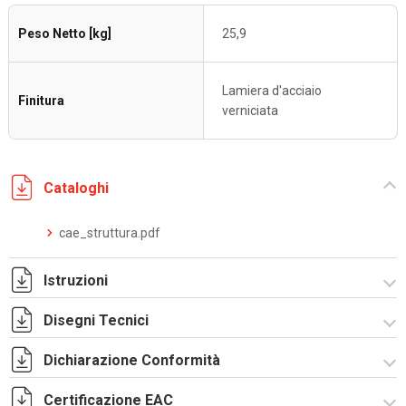
Peso Netto [kg]
25,9
Lamiera d'acciaio
Finitura
verniciata
Cataloghi
cae_struttura.pdf
Istruzioni
Disegni Tecnici
Istruzioni di montaggio CAE_stampa.pdf
Dichiarazione Conformità
R5CAE1663.zip
Certificazione EAC
CE Declaration - CAE Rev.02.pdf