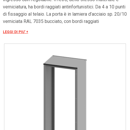
verniciatura, ha bordi raggiati antinfortunistici. Da 4 a 10 punti
di fissaggio al telaio. La porta è in lamiera d’acciaio sp. 20/10
verniciata RAL 7035 bucciato, con bordi raggiati
antinfortunistici. Telaio interno di rinforzo in tubolare zincato.
LEGGI DI PIU' +
4 punti di chiusura, 4 cerniere e mostrina con inserto di
chiusura tipo aletta doppio pettine Ø 3 mm.