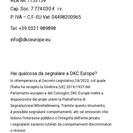
REA MI 1753159
Cap. Soc. 7.774.030 € i.v.
P. IVA – C.F.-EU Vat: 04498200965
Tel.
+39 0321 989898
info@dkceurope.eu
Hai qualcosa da segnalare a DKC Europe?
In ottemperanza al Decreto Legislativo 24/2023, col quale
l’Italia ha recepito la Direttiva (UE) 2019/1937 del
Parlamento europeo e del Consiglio, DKC Europe mette a
disposizione dei propri utenti la Piattaforma di
Segnalazione/Whistleblowing. Tramite questo strumento,
è possibile segnalare comportamenti, atti od omissioni che
ledono l’interesse pubblico o l’integrità dell’ente privato.
I segnalanti saranno tutelati da comportamenti discriminatori
o ritorsivi.