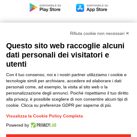
Rifiuta cookie non necessari ✕
Questo sito web raccoglie alcuni
Modello organizzativo, gestione e controllo – D. lgs.
dati personali dei visitatori e
231/2001
utenti
Politica di gruppo
Condizioni generali di vendita DKC Europe
Con il tuo consenso, noi e i nostri partner utilizziamo i cookie e
Condizioni generali di vendita DKC Power Solutions
tecnologie simili per archiviare, accedere ed elaborare i dati
Condizioni generali di acquisto
personali come, ad esempio, la visita al sito web o la
personalizzazione degli annunci. Poiché rispettiamo il tuo diritto
Codice etico
alla privacy, è possibile scegliere di non consentire alcuni tipi di
cookie. Clicca su preferenze GDPR per saperne di più.
Connettiti con noi
Visualizza la Cookie Policy Completa
FACEBOOK
/
LINKEDIN
/
YOUTUBE
/
INSTAGRAM
/
Powered by
TWITTER