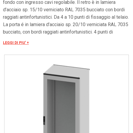
fondo con ingresso cavi regolabile. Il retro è in lamiera
d’acciaio sp. 15/10 verniciato RAL 7035 bucciato con bordi
raggiati antinfortunistici. Da 4 a 10 punti di fissaggio al telaio.
La porta é in lamiera d’acciaio sp. 20/10 verniciata RAL 7035
bucciato, con bordi raggiati antinfortunistici. 4 punti di
chiusura, 4 cerniere e mostrina con inserto di chiusura tipo
LEGGI DI PIU' +
aletta doppio pettine Ø3 mm. Vetro di sicurezza sp. 40/10.
Grado di resistenza all'urto secondo IEC EN 62208: IK09.
Grado di protezione IP55.