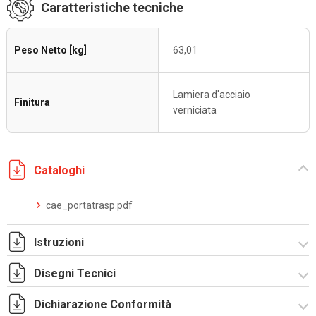
Caratteristiche tecniche
Peso Netto [kg]
63,01
Lamiera d'acciaio
Finitura
verniciata
Cataloghi
cae_portatrasp.pdf
Istruzioni
Disegni Tecnici
Istruzioni di montaggio CAE_stampa.pdf
Dichiarazione Conformità
R5CAE12104X.zip