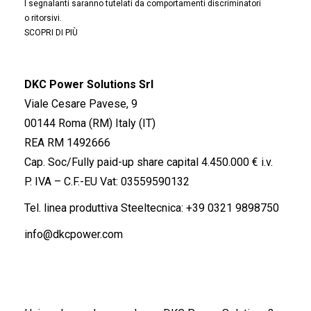
I segnalanti saranno tutelati da comportamenti discriminatori
o ritorsivi.
SCOPRI DI PIÙ
DKC Power Solutions Srl
Viale Cesare Pavese, 9
00144 Roma (RM) Italy (IT)
REA RM 1492666
Cap. Soc/Fully paid-up share capital 4.450.000 € i.v.
P. IVA – C.F.-EU Vat: 03559590132
Tel. linea produttiva Steeltecnica:
+39 0321 9898750
info@dkcpower.com