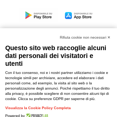
Rifiuta cookie non necessari ✕
Questo sito web raccoglie alcuni
Modello organizzativo, gestione e controllo – D. lgs.
dati personali dei visitatori e
231/2001
utenti
Politica di gruppo
Condizioni generali di vendita DKC Europe
Con il tuo consenso, noi e i nostri partner utilizziamo i cookie e
Condizioni generali di vendita DKC Power Solutions
tecnologie simili per archiviare, accedere ed elaborare i dati
Condizioni generali di acquisto
personali come, ad esempio, la visita al sito web o la
personalizzazione degli annunci. Poiché rispettiamo il tuo diritto
Codice etico
alla privacy, è possibile scegliere di non consentire alcuni tipi di
cookie. Clicca su preferenze GDPR per saperne di più.
Connettiti con noi
Visualizza la Cookie Policy Completa
FACEBOOK
/
LINKEDIN
/
YOUTUBE
/
INSTAGRAM
/
Powered by