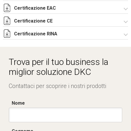
Certificazione EAC
CE Declaration - CAE Rev.02.pdf
UKCA Declaration - CAE Rev.01.pdf
Certificazione CE
Lettera di esenzione EAC armadi CQE e CAE.pdf
Certificazione RINA
Certificato TUV -
R5CAE_R5CAES_R5CDE_R5PN_R5Pulpiti-4.pdf
Certificato RINA-2.pdf
Trova per il tuo business la
miglior soluzione DKC
Contattaci per scoprire i nostri prodotti
Nome