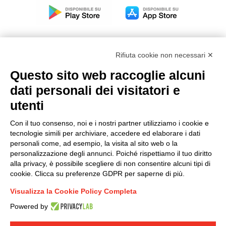
Rifiuta cookie non necessari ✕
Questo sito web raccoglie alcuni
Modello organizzativo, gestione e controllo – D. lgs.
dati personali dei visitatori e
231/2001
utenti
Politica di gruppo
Condizioni generali di vendita DKC Europe
Con il tuo consenso, noi e i nostri partner utilizziamo i cookie e
Condizioni generali di vendita DKC Power Solutions
tecnologie simili per archiviare, accedere ed elaborare i dati
Condizioni generali di acquisto
personali come, ad esempio, la visita al sito web o la
personalizzazione degli annunci. Poiché rispettiamo il tuo diritto
Codice etico
alla privacy, è possibile scegliere di non consentire alcuni tipi di
cookie. Clicca su preferenze GDPR per saperne di più.
Connettiti con noi
Visualizza la Cookie Policy Completa
FACEBOOK
/
LINKEDIN
/
YOUTUBE
/
INSTAGRAM
/
Powered by
TWITTER