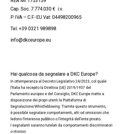
REA MI 1753159
Cap. Soc. 7.774.030 € i.v.
P. IVA – C.F.-EU Vat: 04498200965
Tel.
+39 0321 989898
info@dkceurope.eu
Hai qualcosa da segnalare a DKC Europe?
In ottemperanza al Decreto Legislativo 24/2023, col quale
l’Italia ha recepito la Direttiva (UE) 2019/1937 del
Parlamento europeo e del Consiglio, DKC Europe mette a
disposizione dei propri utenti la Piattaforma di
Segnalazione/Whistleblowing. Tramite questo strumento,
è possibile segnalare comportamenti, atti od omissioni che
ledono l’interesse pubblico o l’integrità dell’ente privato.
I segnalanti saranno tutelati da comportamenti discriminatori
o ritorsivi.