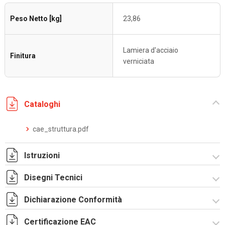
Peso Netto [kg]
23,86
Lamiera d'acciaio
Finitura
verniciata
Cataloghi
cae_struttura.pdf
Istruzioni
Disegni Tecnici
Istruzioni di montaggio CAE_stampa.pdf
Dichiarazione Conformità
R5CAE1064.zip
Certificazione EAC
CE Declaration - CAE Rev.02.pdf