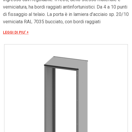
verniciatura, ha bordi raggiati antinfortunistici. Da 4 a 10 punti
di fissaggio al telaio. La porta è in lamiera d’acciaio sp. 20/10
verniciata RAL 7035 bucciato, con bordi raggiati
antinfortunistici. Telaio interno di rinforzo in tubolare zincato.
LEGGI DI PIU' +
4 punti di chiusura, 4 cerniere e mostrina con inserto di
chiusura tipo aletta doppio pettine Ø 3 mm.