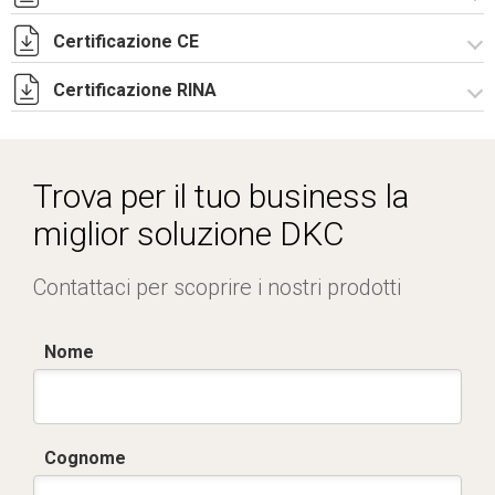
UKCA Declaration - CAE Rev.01.pdf
Certificazione CE
Lettera di esenzione EAC armadi CQE e CAE.pdf
Certificazione RINA
Certificato TUV -
R5CAE_R5CAES_R5CDE_R5PN_R5Pulpiti-4.pdf
Certificato RINA-2.pdf
Trova per il tuo business la
miglior soluzione DKC
Contattaci per scoprire i nostri prodotti
Nome
Cognome