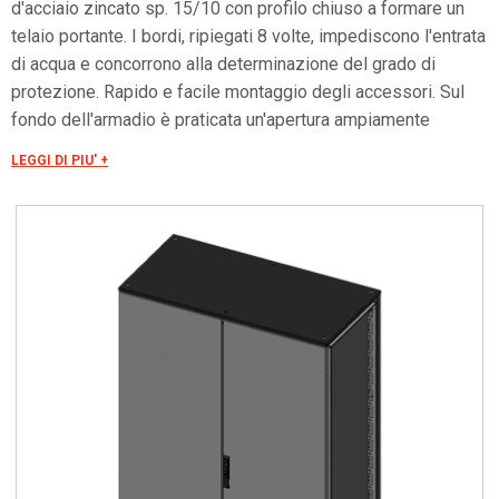
d'acciaio zincato sp. 15/10 con profilo chiuso a formare un
telaio portante. I bordi, ripiegati 8 volte, impediscono l'entrata
di acqua e concorrono alla determinazione del grado di
protezione. Rapido e facile montaggio degli accessori. Sul
fondo dell'armadio è praticata un'apertura ampiamente
dimensionata, la cui chiusura è assicurata da tre flange
LEGGI DI PIU' +
asportabili ed intercambiabili. La porta è costruita in lamiera
d'acciaio. Internamente è fissato un telaio forato con passo
25 mm facilmente asportabile. Tale telaio, oltre ad irrobustire
la porta, consente un facile ancoraggio per ogni tipo di
applicazione. Grado di resistenza all'urto secondo IEC EN
62208; EN50102: IK10