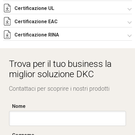
Certificazione UL
CE Declaration - CQE Rev.02.pdf
UKCA Declaration - CQE Rev.00.pdf
Certificazione EAC
Certificato UL - CAE_CQE_CE_CDE_PN-12.pdf
Certificazione RINA
Lettera di esenzione EAC armadi CQE e CAE.pdf
Certificato RINA-2.pdf
Trova per il tuo business la
miglior soluzione DKC
Contattaci per scoprire i nostri prodotti
Nome