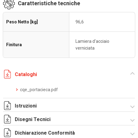
Caratteristiche tecniche
Peso Netto [kg]
96,6
Lamiera d'acciaio
Finitura
verniciata
Cataloghi
cqe_portacieca.pdf
Istruzioni
Disegni Tecnici
Istruzioni di montaggio CQE_stampa.pdf
Dichiarazione Conformità
R5CQE Armadio Componibile.zip