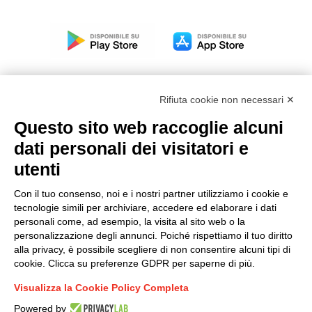
Rifiuta cookie non necessari ✕
Questo sito web raccoglie alcuni
Modello organizzativo, gestione e controllo – D. lgs.
dati personali dei visitatori e
231/2001
utenti
Politica di gruppo
Condizioni generali di vendita DKC Europe
Con il tuo consenso, noi e i nostri partner utilizziamo i cookie e
Condizioni generali di vendita DKC Power Solutions
tecnologie simili per archiviare, accedere ed elaborare i dati
Condizioni generali di acquisto
personali come, ad esempio, la visita al sito web o la
personalizzazione degli annunci. Poiché rispettiamo il tuo diritto
Codice etico
alla privacy, è possibile scegliere di non consentire alcuni tipi di
cookie. Clicca su preferenze GDPR per saperne di più.
Connettiti con noi
Visualizza la Cookie Policy Completa
FACEBOOK
/
LINKEDIN
/
YOUTUBE
/
INSTAGRAM
/
Powered by