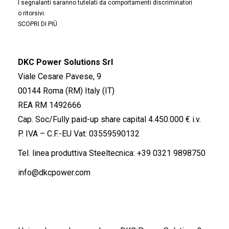
I segnalanti saranno tutelati da comportamenti discriminatori
o ritorsivi.
SCOPRI DI PIÙ
DKC Power Solutions Srl
Viale Cesare Pavese, 9
00144 Roma (RM) Italy (IT)
REA RM 1492666
Cap. Soc/Fully paid-up share capital 4.450.000 € i.v.
P. IVA – C.F.-EU Vat: 03559590132
Tel. linea produttiva Steeltecnica:
+39 0321 9898750
info@dkcpower.com