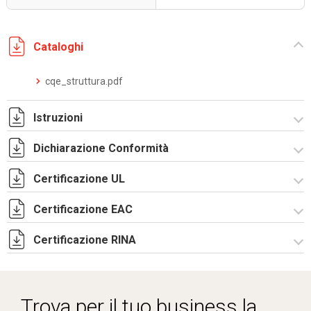
Cataloghi
cqe_struttura.pdf
Istruzioni
Dichiarazione Conformità
Istruzioni di montaggio CQE_stampa.pdf
Certificazione UL
CE Declaration - CQE Rev.02.pdf
UKCA Declaration - CQE Rev.00.pdf
Certificazione EAC
Certificato UL - CQE kit.pdf
Certificazione RINA
Lettera di esenzione EAC armadi CQE e CAE.pdf
Certificato RINA-2.pdf
Trova per il tuo business la