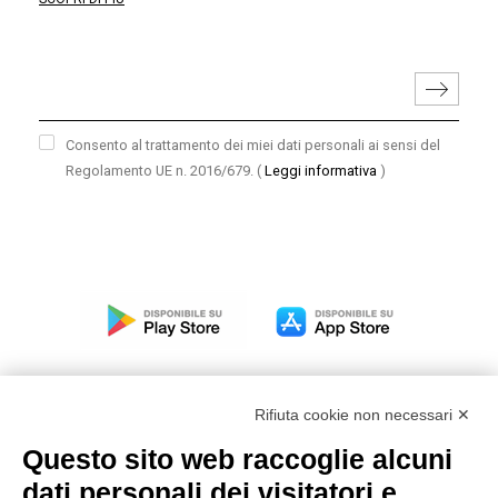
Consento al trattamento dei miei dati personali ai sensi del
Regolamento UE n. 2016/679.
(
Leggi informativa
)
Rifiuta cookie non necessari ✕
Questo sito web raccoglie alcuni
Modello organizzativo, gestione e controllo – D. lgs.
dati personali dei visitatori e
231/2001