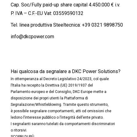
Cap. Soc/Fully paid-up share capital 4.450.000 € i.v.
P. IVA – C.F.-EU Vat: 03559590132
Tel. linea produttiva Steeltecnica:
+39 0321 9898750
info@dkcpower.com
Hai qualcosa da segnalare a DKC Power Solutions?
In ottemperanza al Decreto Legislativo 24/2023, col quale
l’Italia ha recepito la Direttiva (UE) 2019/1937 del
Parlamento europeo e del Consiglio, DKC Europe mette a
disposizione dei propri utenti la Piattaforma di
Segnalazione/Whistleblowing. Tramite questo strumento,
è possibile segnalare comportamenti, atti od omissioni che
ledono l’interesse pubblico o l’integrità dell’ente privato.
I segnalanti saranno tutelati da comportamenti discriminatori
o ritorsivi.
SCOPRI DI PIÙ