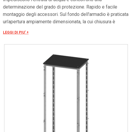
determinazione del grado di protezione. Rapido e facile
montaggio degli accessori. Sul fondo dell'armadio è praticata
un'apertura ampiamente dimensionata, la cui chiusura è
assicurata da tre flange asportabili ed intercambiabili. La
LEGGI DI PIU' +
porta è costruita in lamiera d'acciaio. Internamente è fissato
un telaio forato con passo 25 mm facilmente asportabile.
Tale telaio, oltre ad irrobustire la porta, consente un facile
ancoraggio per ogni tipo di applicazione.