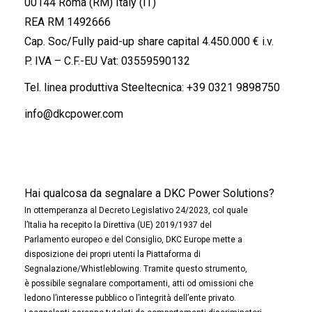
00144 Roma (RM) Italy (IT)
REA RM 1492666
Cap. Soc/Fully paid-up share capital 4.450.000 € i.v.
P. IVA – C.F.-EU Vat: 03559590132
Tel. linea produttiva Steeltecnica:
+39 0321 9898750
info@dkcpower.com
Hai qualcosa da segnalare a DKC Power Solutions?
In ottemperanza al Decreto Legislativo 24/2023, col quale
l’Italia ha recepito la Direttiva (UE) 2019/1937 del
Parlamento europeo e del Consiglio, DKC Europe mette a
disposizione dei propri utenti la Piattaforma di
Segnalazione/Whistleblowing. Tramite questo strumento,
è possibile segnalare comportamenti, atti od omissioni che
ledono l’interesse pubblico o l’integrità dell’ente privato.