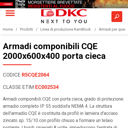
Home
Prodotti
Linea di produzione RamBlock
Armadi per quadri
Armadi componibili CQE
2000x600x400 porta cieca
CODICE
R5CQE2064
CLASSE ETIM
EC002534
Armadi componibili CQE con porta cieca, grado di protezione
armadio completo IP 55 soddisfa NEMA 4. La struttura
dell'armadio CQE è costituita da profili in lamiera d'acciaio
zincato sp. 15/10 con profilo chiuso a formare un telaio
portante. I bordi, ripiegati 8 volte, impediscono l'entrata di