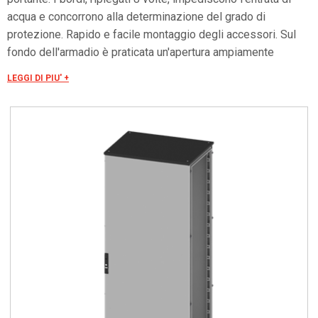
acqua e concorrono alla determinazione del grado di
protezione. Rapido e facile montaggio degli accessori. Sul
fondo dell'armadio è praticata un'apertura ampiamente
dimensionata, la cui chiusura è assicurata da tre flange
LEGGI DI PIU' +
asportabili ed intercambiabili. La porta è costruita in lamiera
d'acciaio. Internamente è fissato un telaio forato con passo
25 mm facilmente asportabile. Tale telaio, oltre ad irrobustire
la porta, consente un facile ancoraggio per ogni tipo di
applicazione. Grado di resistenza all'urto secondo IEC EN
62208; EN50102: IK10