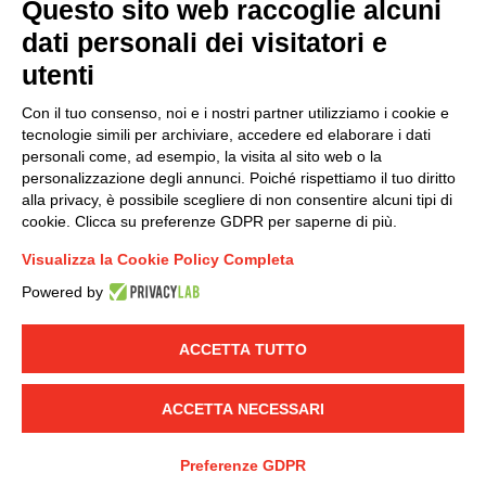
Questo sito web raccoglie alcuni
Modello organizzativo, gestione e controllo – D. lgs.
dati personali dei visitatori e
231/2001
utenti
Politica di gruppo
Condizioni generali di vendita DKC Europe
Con il tuo consenso, noi e i nostri partner utilizziamo i cookie e
Condizioni generali di vendita DKC Power Solutions
tecnologie simili per archiviare, accedere ed elaborare i dati
Condizioni generali di acquisto
personali come, ad esempio, la visita al sito web o la
personalizzazione degli annunci. Poiché rispettiamo il tuo diritto
Codice etico
alla privacy, è possibile scegliere di non consentire alcuni tipi di
cookie. Clicca su preferenze GDPR per saperne di più.
Connettiti con noi
Visualizza la Cookie Policy Completa
FACEBOOK
/
LINKEDIN
/
YOUTUBE
/
INSTAGRAM
/
Powered by
TWITTER
ACCETTA TUTTO
© 2019 - DKC Europe
-
-
Privacy
Cookies
Modifica preferenze
-
Cookie
Yourbiz
ACCETTA NECESSARI
Preferenze GDPR