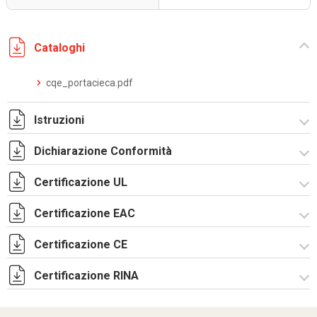
Cataloghi
cqe_portacieca.pdf
Istruzioni
Dichiarazione Conformità
Istruzioni di montaggio CQE_stampa.pdf
Certificazione UL
CE Declaration - CQE Rev.02.pdf
UKCA Declaration - CQE Rev.00.pdf
Certificazione EAC
Certificato UL - CAE_CQE_CE_CDE-4.pdf
Certificazione CE
Lettera di esenzione EAC armadi CQE e CAE.pdf
Certificazione RINA
Certificazione TUV - R5CQE-2.pdf
Certificato RINA-2.pdf