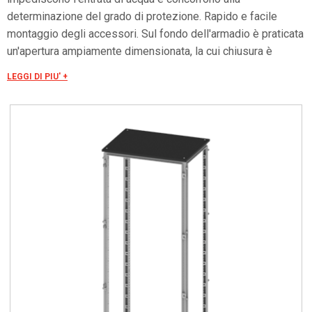
determinazione del grado di protezione. Rapido e facile
montaggio degli accessori. Sul fondo dell'armadio è praticata
un'apertura ampiamente dimensionata, la cui chiusura è
assicurata da tre flange asportabili ed intercambiabili. La
LEGGI DI PIU' +
porta è costruita in lamiera d'acciaio. Internamente è fissato
un telaio forato con passo 25 mm facilmente asportabile.
Tale telaio, oltre ad irrobustire la porta, consente un facile
ancoraggio per ogni tipo di applicazione.