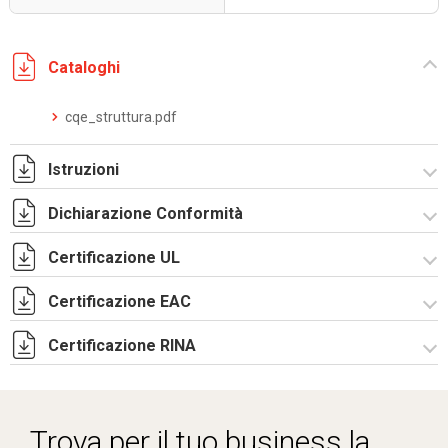
Cataloghi
cqe_struttura.pdf
Istruzioni
Dichiarazione Conformità
Istruzioni di montaggio CQE_stampa.pdf
Certificazione UL
CE Declaration - CQE Rev.02.pdf
UKCA Declaration - CQE Rev.00.pdf
Certificazione EAC
Certificato UL - CQE kit.pdf
Certificazione RINA
Lettera di esenzione EAC armadi CQE e CAE.pdf
Certificato RINA-2.pdf
Trova per il tuo business la