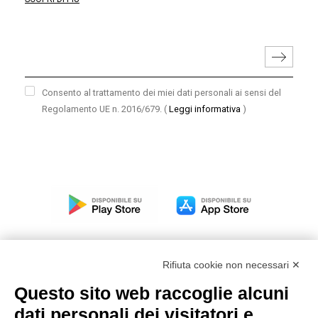
Consento al trattamento dei miei dati personali ai sensi del
Regolamento UE n. 2016/679.
(
Leggi informativa
)
Rifiuta cookie non necessari ✕
Questo sito web raccoglie alcuni
Modello organizzativo, gestione e controllo – D. lgs.
dati personali dei visitatori e
231/2001