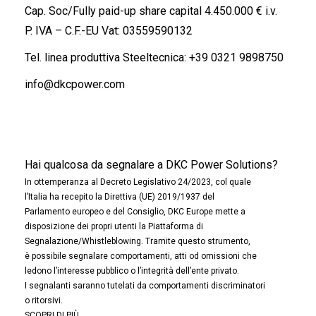
Cap. Soc/Fully paid-up share capital 4.450.000 € i.v.
P. IVA – C.F.-EU Vat: 03559590132
Tel. linea produttiva Steeltecnica:
+39 0321 9898750
info@dkcpower.com
Hai qualcosa da segnalare a DKC Power Solutions?
In ottemperanza al Decreto Legislativo 24/2023, col quale
l’Italia ha recepito la Direttiva (UE) 2019/1937 del
Parlamento europeo e del Consiglio, DKC Europe mette a
disposizione dei propri utenti la Piattaforma di
Segnalazione/Whistleblowing. Tramite questo strumento,
è possibile segnalare comportamenti, atti od omissioni che
ledono l’interesse pubblico o l’integrità dell’ente privato.
I segnalanti saranno tutelati da comportamenti discriminatori
o ritorsivi.
SCOPRI DI PIÙ