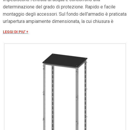
determinazione del grado di protezione. Rapido e facile
montaggio degli accessori. Sul fondo dell'armadio è praticata
un'apertura ampiamente dimensionata, la cui chiusura è
assicurata da tre flange asportabili ed intercambiabili. La
LEGGI DI PIU' +
porta è costruita in lamiera d'acciaio. Internamente è fissato
un telaio forato con passo 25 mm facilmente asportabile.
Tale telaio, oltre ad irrobustire la porta, consente un facile
ancoraggio per ogni tipo di applicazione.