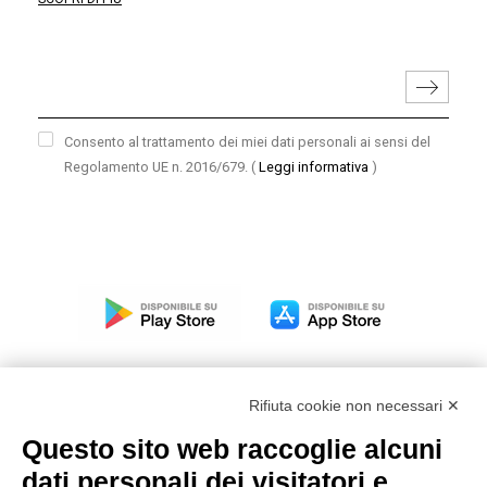
Consento al trattamento dei miei dati personali ai sensi del
Regolamento UE n. 2016/679.
(
Leggi informativa
)
Rifiuta cookie non necessari ✕
Questo sito web raccoglie alcuni
Modello organizzativo, gestione e controllo – D. lgs.
dati personali dei visitatori e
231/2001