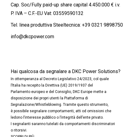
Cap. Soc/Fully paid-up share capital 4.450.000 € i.v.
P. IVA – C.F.-EU Vat: 03559590132
Tel. linea produttiva Steeltecnica:
+39 0321 9898750
info@dkcpower.com
Hai qualcosa da segnalare a DKC Power Solutions?
In ottemperanza al Decreto Legislativo 24/2023, col quale
l’Italia ha recepito la Direttiva (UE) 2019/1937 del
Parlamento europeo e del Consiglio, DKC Europe mette a
disposizione dei propri utenti la Piattaforma di
Segnalazione/Whistleblowing. Tramite questo strumento,
è possibile segnalare comportamenti, atti od omissioni che
ledono l’interesse pubblico o l’integrità dell’ente privato.
I segnalanti saranno tutelati da comportamenti discriminatori
o ritorsivi.
SCOPRI DI PIÙ