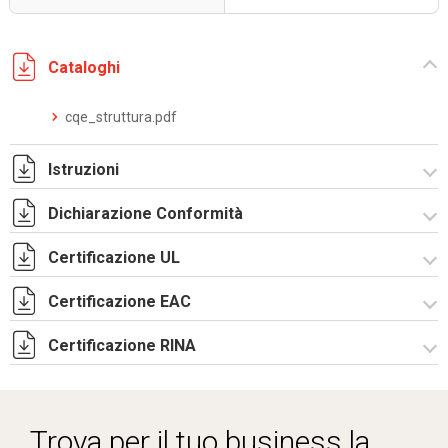
Cataloghi
cqe_struttura.pdf
Istruzioni
Dichiarazione Conformità
Istruzioni di montaggio CQE_stampa.pdf
Certificazione UL
CE Declaration - CQE Rev.02.pdf
UKCA Declaration - CQE Rev.00.pdf
Certificazione EAC
Certificato UL - CQE kit.pdf
Certificazione RINA
Lettera di esenzione EAC armadi CQE e CAE.pdf
Certificato RINA-2.pdf
Trova per il tuo business la