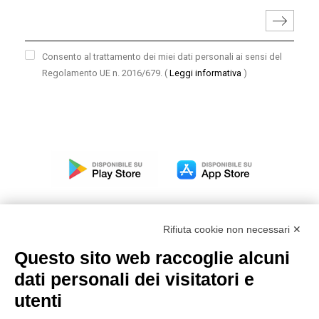
Consento al trattamento dei miei dati personali ai sensi del
Regolamento UE n. 2016/679.
(
Leggi informativa
)
Rifiuta cookie non necessari ✕
Questo sito web raccoglie alcuni
Modello organizzativo, gestione e controllo – D. lgs.
dati personali dei visitatori e
231/2001
utenti
Politica di gruppo
Condizioni generali di vendita DKC Europe