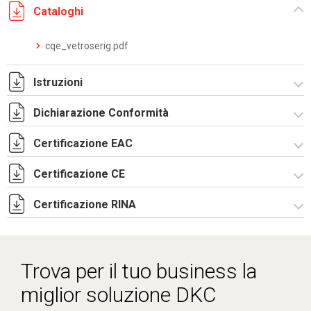
Cataloghi
cqe_vetroserig.pdf
Istruzioni
Dichiarazione Conformità
Istruzioni di montaggio CQE_stampa.pdf
Certificazione EAC
CE Declaration - CQE Rev.02.pdf
UKCA Declaration - CQE Rev.00.pdf
Certificazione CE
Lettera di esenzione EAC armadi CQE e CAE.pdf
Certificazione RINA
Certificazione TUV - R5CQE-2.pdf
Certificato RINA-2.pdf
Trova per il tuo business la
miglior soluzione DKC