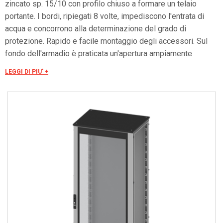
zincato sp. 15/10 con profilo chiuso a formare un telaio
portante. I bordi, ripiegati 8 volte, impediscono l'entrata di
acqua e concorrono alla determinazione del grado di
protezione. Rapido e facile montaggio degli accessori. Sul
fondo dell'armadio è praticata un'apertura ampiamente
dimensionata, la cui chiusura è assicurata da tre flange
LEGGI DI PIU' +
asportabili ed intercambiabili. La porta è costruita in lamiera
d'acciaio. Internamente è fissato un telaio forato con passo
25 mm facilmente asportabile. Tale telaio, oltre ad irrobustire
la porta, consente un facile ancoraggio per ogni tipo di
applicazione. Grado di resistenza all'urto secondo IEC EN
62208; EN50102: IK10