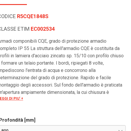
CODICE
R5CQE1848S
CLASSE ETIM
EC002534
rmadi componibili CQE, grado di protezione armadio
ompleto IP 55 La struttura dell'armadio CQE è costituita da
rofili in lamiera d'acciaio zincato sp. 15/10 con profilo chiuso
 formare un telaio portante. I bordi, ripiegati 8 volte,
mpediscono l'entrata di acqua e concorrono alla
eterminazione del grado di protezione. Rapido e facile
ontaggio degli accessori. Sul fondo dell'armadio è praticata
n'apertura ampiamente dimensionata, la cui chiusura è
EGGI DI PIU' +
ssicurata da tre flange asportabili ed intercambiabili. La porta
 costruita in lamiera d'acciaio. Internamente è fissato un telaio
orato con passo 25 mm facilmente asportabile. Tale telaio,
Profondità [mm]
ltre ad irrobustire la porta, consente un facile ancoraggio per
gni tipo di applicazione.