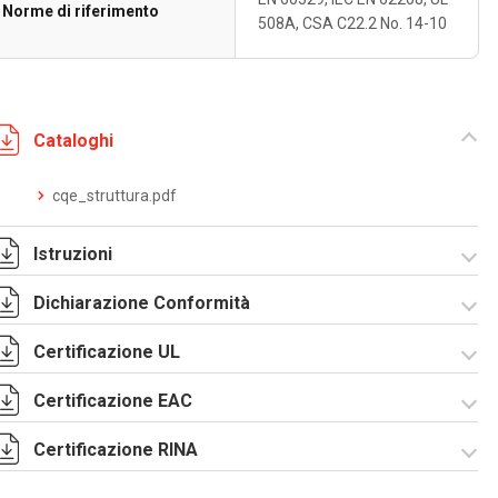
Norme di riferimento
508A, CSA C22.2 No. 14-10
Cataloghi
cqe_struttura.pdf
Istruzioni
Dichiarazione Conformità
Istruzioni di
montaggio
Certificazione UL
CQE_stampa.pdf
CE Declaration -
UKCA Declaration -
CQE Rev.02.pdf
CQE Rev.00.pdf
Certificazione EAC
Certificato UL - CQE
kit.pdf
Certificazione RINA
Lettera di esenzione
EAC armadi CQE e