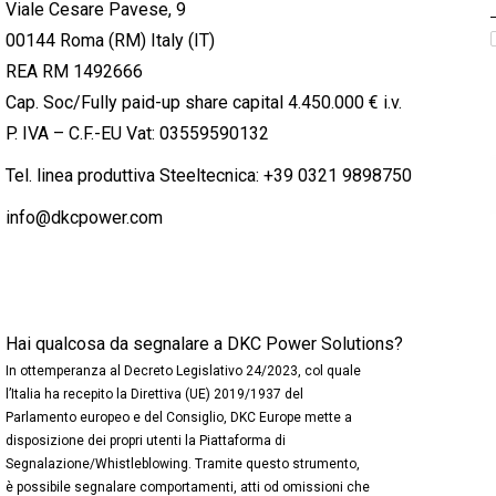
Viale Cesare Pavese, 9
00144 Roma (RM) Italy (IT)
REA RM 1492666
Cap. Soc/Fully paid-up share capital 4.450.000 € i.v.
P. IVA – C.F.-EU Vat: 03559590132
Tel. linea produttiva Steeltecnica:
+39 0321 9898750
info@dkcpower.com
Hai qualcosa da segnalare a DKC Power Solutions?
In ottemperanza al Decreto Legislativo 24/2023, col quale
l’Italia ha recepito la Direttiva (UE) 2019/1937 del
Parlamento europeo e del Consiglio, DKC Europe mette a
disposizione dei propri utenti la Piattaforma di
Segnalazione/Whistleblowing. Tramite questo strumento,
è possibile segnalare comportamenti, atti od omissioni che