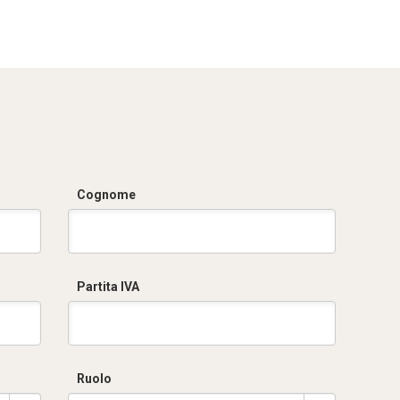
CAE.pdf
Certificato RINA-
2.pdf
Cognome
Partita IVA
Ruolo