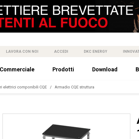
LAVORA CON NOI
ACCEDI
DKC ENERGY
INNOVA
 Commerciale
Prodotti
Download
B
i elettrici componibili CQE
Armadio CQE struttura