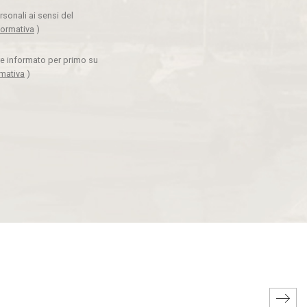
rsonali ai sensi del
formativa
)
ere informato per primo su
rmativa
)