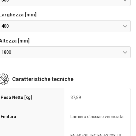
800
Larghezza [mm]
400
Altezza [mm]
1800
Caratteristiche tecniche
Peso Netto [kg]
37,89
Finitura
Lamiera d'acciaio verniciata
EN 60529, IEC EN 62208, UL