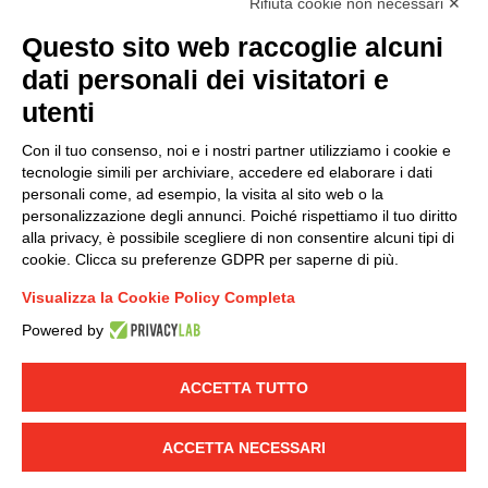
Rifiuta cookie non necessari ✕
Questo sito web raccoglie alcuni
Modello organizzativo, gestione e controllo – D. lgs.
dati personali dei visitatori e
231/2001
utenti
Politica di gruppo
Condizioni generali di vendita DKC Europe
Con il tuo consenso, noi e i nostri partner utilizziamo i cookie e
Condizioni generali di vendita DKC Power Solutions
tecnologie simili per archiviare, accedere ed elaborare i dati
Condizioni generali di acquisto
personali come, ad esempio, la visita al sito web o la
personalizzazione degli annunci. Poiché rispettiamo il tuo diritto
Codice etico
alla privacy, è possibile scegliere di non consentire alcuni tipi di
cookie. Clicca su preferenze GDPR per saperne di più.
Connettiti con noi
Visualizza la Cookie Policy Completa
FACEBOOK
/
LINKEDIN
/
YOUTUBE
/
INSTAGRAM
/
Powered by
TWITTER
ACCETTA TUTTO
© 2019 - DKC Europe
-
-
Privacy
Cookies
Modifica preferenze
-
Cookie
Yourbiz
ACCETTA NECESSARI