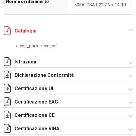
Norme di riferimento
508A, CSA C22.2 No. 14-10
Cataloghi
cqe_portacieca.pdf
Istruzioni
Dichiarazione Conformità
Istruzioni di montaggio CQE_stampa.pdf
Certificazione UL
CE Declaration - CQE Rev.02.pdf
UKCA Declaration - CQE Rev.00.pdf
Certificazione EAC
Certificato UL - CAE_CQE_CE_CDE_PN-12.pdf
Certificazione CE
Lettera di esenzione EAC armadi CQE e CAE.pdf
Certificazione RINA
Certificazione TUV - R5CQE-2.pdf