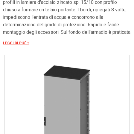
profili in lamiera d'acciaio zincato sp. 15/10 con profilo
chiuso a formare un telaio portante. I bordi, ripiegati 8 volte,
impediscono l'entrata di acqua e concorrono alla
determinazione del grado di protezione. Rapido e facile
montaggio degli accessori. Sul fondo dell'armadio è praticata
un'apertura ampiamente dimensionata, la cui chiusura è
LEGGI DI PIU' +
assicurata da tre flange asportabili ed intercambiabili. La
porta è costruita in lamiera d'acciaio. Internamente è fissato
un telaio forato con passo 25 mm facilmente asportabile.
Tale telaio, oltre ad irrobustire la porta, consente un facile
ancoraggio per ogni tipo di applicazione.