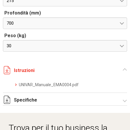
215
Profondità (mm)
700
Peso (kg)
30
Istruzioni
UNIVAR_Manuale_EMA0004.pdf
Specifiche
DKC_Converter_Datasheet_IT.EN_05.24.pdf
Trova per il tuo business la