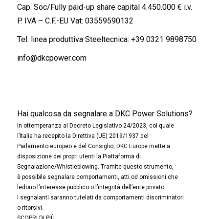
Cap. Soc/Fully paid-up share capital 4.450.000 € i.v.
P. IVA – C.F.-EU Vat: 03559590132
Tel. linea produttiva Steeltecnica:
+39 0321 9898750
info@dkcpower.com
Hai qualcosa da segnalare a DKC Power Solutions?
In ottemperanza al Decreto Legislativo 24/2023, col quale
l’Italia ha recepito la Direttiva (UE) 2019/1937 del
Parlamento europeo e del Consiglio, DKC Europe mette a
disposizione dei propri utenti la Piattaforma di
Segnalazione/Whistleblowing. Tramite questo strumento,
è possibile segnalare comportamenti, atti od omissioni che
ledono l’interesse pubblico o l’integrità dell’ente privato.
I segnalanti saranno tutelati da comportamenti discriminatori
o ritorsivi.
SCOPRI DI PIÙ