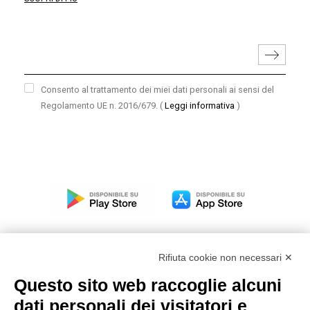
Consento al trattamento dei miei dati personali ai sensi del
Regolamento UE n. 2016/679.
(
Leggi informativa
)
Rifiuta cookie non necessari ✕
Questo sito web raccoglie alcuni
Modello organizzativo, gestione e controllo – D. lgs.
dati personali dei visitatori e
231/2001