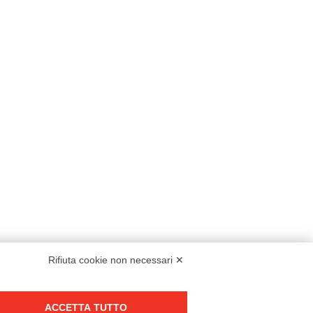
Rifiuta cookie non necessari ✕
Modello organizzativo, gestione e controllo – D. lgs. 231/2001
ACCETTA TUTTO