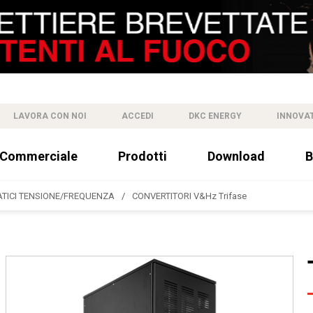
LAVORA CON NOI
ACCEDI
DKC ENERGY
INNOVA
 Commerciale
Prodotti
Download
B
ATICI TENSIONE/FREQUENZA
CONVERTITORI V&Hz Trifase