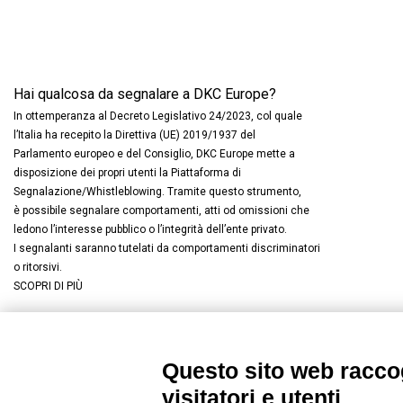
Hai qualcosa da segnalare a DKC Europe?
In ottemperanza al Decreto Legislativo 24/2023, col quale
l’Italia ha recepito la Direttiva (UE) 2019/1937 del
Parlamento europeo e del Consiglio, DKC Europe mette a
disposizione dei propri utenti la Piattaforma di
Segnalazione/Whistleblowing. Tramite questo strumento,
è possibile segnalare comportamenti, atti od omissioni che
ledono l’interesse pubblico o l’integrità dell’ente privato.
I segnalanti saranno tutelati da comportamenti discriminatori
o ritorsivi.
SCOPRI DI PIÙ
Questo sito web raccog
Connettiti con noi
FACEBOOK
/
LINKEDIN
/
YOUTUBE
/
I
visitatori e utenti