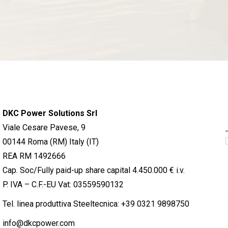
DKC Power Solutions Srl
Viale Cesare Pavese, 9
00144 Roma (RM) Italy (IT)
REA RM 1492666
Cap. Soc/Fully paid-up share capital 4.450.000 € i.v.
P. IVA – C.F.-EU Vat: 03559590132
Tel. linea produttiva Steeltecnica:
+39 0321 9898750
info@dkcpower.com