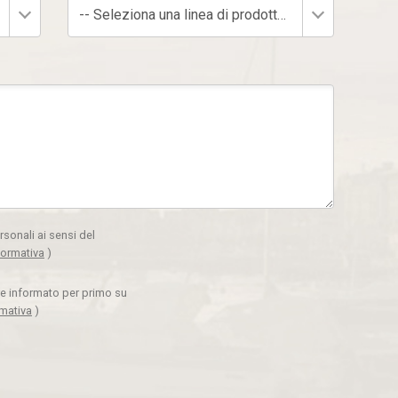
-- Seleziona una linea di prodotto --
rsonali ai sensi del
formativa
)
ere informato per primo su
rmativa
)