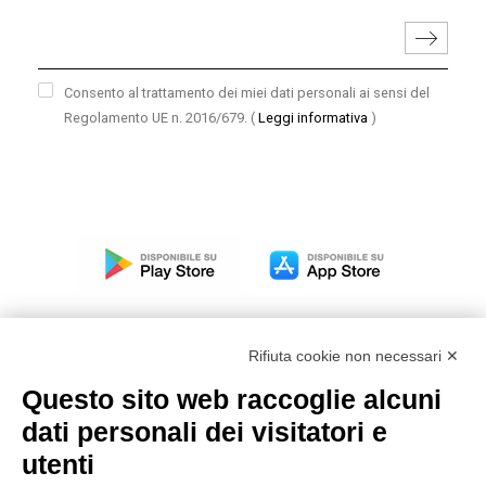
Consento al trattamento dei miei dati personali ai sensi del
Regolamento UE n. 2016/679.
(
Leggi informativa
)
Rifiuta cookie non necessari ✕
Questo sito web raccoglie alcuni
Modello organizzativo, gestione e controllo – D. lgs.
dati personali dei visitatori e
231/2001
utenti
Politica di gruppo