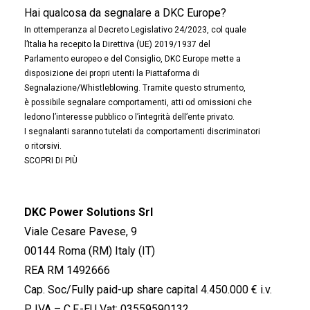
Hai qualcosa da segnalare a DKC Europe?
In ottemperanza al Decreto Legislativo 24/2023, col quale
l’Italia ha recepito la Direttiva (UE) 2019/1937 del
Parlamento europeo e del Consiglio, DKC Europe mette a
disposizione dei propri utenti la Piattaforma di
Segnalazione/Whistleblowing. Tramite questo strumento,
è possibile segnalare comportamenti, atti od omissioni che
ledono l’interesse pubblico o l’integrità dell’ente privato.
I segnalanti saranno tutelati da comportamenti discriminatori
o ritorsivi.
SCOPRI DI PIÙ
DKC Power Solutions Srl
Viale Cesare Pavese, 9
00144 Roma (RM) Italy (IT)
REA RM 1492666
Cap. Soc/Fully paid-up share capital 4.450.000 € i.v.
P. IVA – C.F.-EU Vat: 03559590132