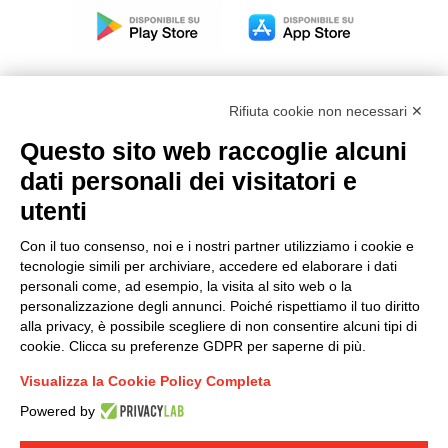
Rifiuta cookie non necessari ✕
Questo sito web raccoglie alcuni
Modello organizzativo, gestione e controllo – D. lgs.
dati personali dei visitatori e
231/2001
utenti
Politica di gruppo
Condizioni generali di vendita DKC Europe
Con il tuo consenso, noi e i nostri partner utilizziamo i cookie e
Condizioni generali di vendita DKC Power Solutions
tecnologie simili per archiviare, accedere ed elaborare i dati
Condizioni generali di acquisto
personali come, ad esempio, la visita al sito web o la
personalizzazione degli annunci. Poiché rispettiamo il tuo diritto
Codice etico
alla privacy, è possibile scegliere di non consentire alcuni tipi di
cookie. Clicca su preferenze GDPR per saperne di più.
Connettiti con noi
Visualizza la Cookie Policy Completa
FACEBOOK
/
LINKEDIN
/
YOUTUBE
/
INSTAGRAM
/
Powered by
TWITTER