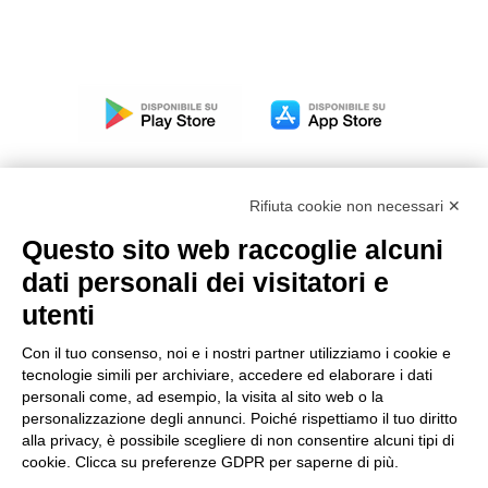
Rifiuta cookie non necessari ✕
Questo sito web raccoglie alcuni
Modello organizzativo, gestione e controllo – D. lgs.
dati personali dei visitatori e
231/2001
utenti
Politica di gruppo
Condizioni generali di vendita DKC Europe
Con il tuo consenso, noi e i nostri partner utilizziamo i cookie e
Condizioni generali di vendita DKC Power Solutions
tecnologie simili per archiviare, accedere ed elaborare i dati
Condizioni generali di acquisto
personali come, ad esempio, la visita al sito web o la
personalizzazione degli annunci. Poiché rispettiamo il tuo diritto
Codice etico
alla privacy, è possibile scegliere di non consentire alcuni tipi di
cookie. Clicca su preferenze GDPR per saperne di più.
Connettiti con noi