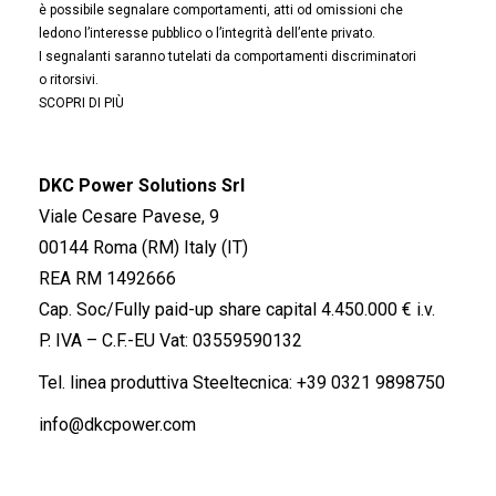
è possibile segnalare comportamenti, atti od omissioni che
ledono l’interesse pubblico o l’integrità dell’ente privato.
I segnalanti saranno tutelati da comportamenti discriminatori
o ritorsivi.
SCOPRI DI PIÙ
DKC Power Solutions Srl
Viale Cesare Pavese, 9
00144 Roma (RM) Italy (IT)
REA RM 1492666
Cap. Soc/Fully paid-up share capital 4.450.000 € i.v.
P. IVA – C.F.-EU Vat: 03559590132
Tel. linea produttiva Steeltecnica:
+39 0321 9898750
info@dkcpower.com