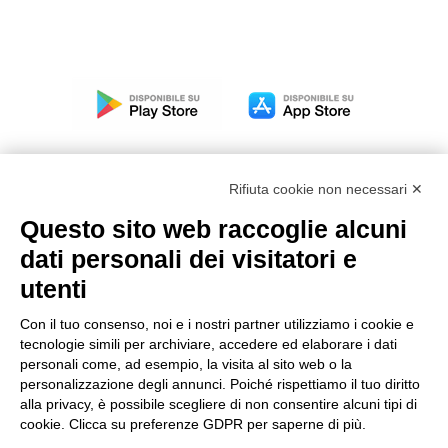
Rifiuta cookie non necessari ✕
Questo sito web raccoglie alcuni
Modello organizzativo, gestione e controllo – D. lgs.
dati personali dei visitatori e
231/2001
utenti
Politica di gruppo
Condizioni generali di vendita DKC Europe
Con il tuo consenso, noi e i nostri partner utilizziamo i cookie e
Condizioni generali di vendita DKC Power Solutions
tecnologie simili per archiviare, accedere ed elaborare i dati
Condizioni generali di acquisto
personali come, ad esempio, la visita al sito web o la
personalizzazione degli annunci. Poiché rispettiamo il tuo diritto
Codice etico
alla privacy, è possibile scegliere di non consentire alcuni tipi di
cookie. Clicca su preferenze GDPR per saperne di più.
Connettiti con noi