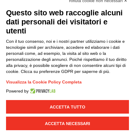
Rifiuta cookie non necessari ✕
Questo sito web raccoglie alcuni
Modello organizzativo, gestione e controllo – D. lgs.
dati personali dei visitatori e
231/2001
utenti
Politica di gruppo
Condizioni generali di vendita DKC Europe
Con il tuo consenso, noi e i nostri partner utilizziamo i cookie e
Condizioni generali di vendita DKC Power Solutions
tecnologie simili per archiviare, accedere ed elaborare i dati
Condizioni generali di acquisto
personali come, ad esempio, la visita al sito web o la
personalizzazione degli annunci. Poiché rispettiamo il tuo diritto
Codice etico
alla privacy, è possibile scegliere di non consentire alcuni tipi di
cookie. Clicca su preferenze GDPR per saperne di più.
Connettiti con noi
Visualizza la Cookie Policy Completa
FACEBOOK
/
LINKEDIN
/
YOUTUBE
/
INSTAGRAM
/
Powered by
TWITTER
ACCETTA TUTTO
© 2019 - DKC Europe
-
-
Privacy
Cookies
Modifica preferenze
-
Cookie
Yourbiz
ACCETTA NECESSARI