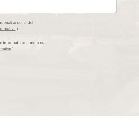
rsonali ai sensi del
formativa
)
ere informato per primo su
rmativa
)