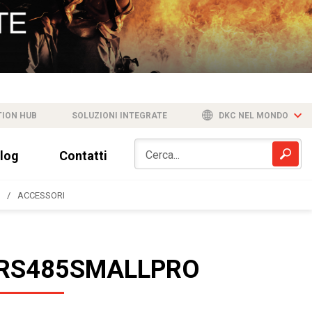
TION HUB
SOLUZIONI INTEGRATE
DKC NEL MONDO
log
Contatti
ACCESSORI
RS485SMALLPRO