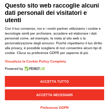
Questo sito web raccoglie alcuni
Modello organizzativo, gestione e controllo – D. lgs.
dati personali dei visitatori e
231/2001
utenti
Politica di gruppo
Condizioni generali di vendita DKC Europe
Con il tuo consenso, noi e i nostri partner utilizziamo i cookie e
Condizioni generali di vendita DKC Power Solutions
tecnologie simili per archiviare, accedere ed elaborare i dati
Condizioni generali di acquisto
personali come, ad esempio, la visita al sito web o la
personalizzazione degli annunci. Poiché rispettiamo il tuo diritto
Codice etico
alla privacy, è possibile scegliere di non consentire alcuni tipi di
cookie. Clicca su preferenze GDPR per saperne di più.
Connettiti con noi
Visualizza la Cookie Policy Completa
FACEBOOK
/
LINKEDIN
/
YOUTUBE
/
INSTAGRAM
/
Powered by
TWITTER
ACCETTA TUTTO
© 2019 - DKC Europe
-
-
Privacy
Cookies
Modifica preferenze
-
Cookie
Yourbiz
ACCETTA NECESSARI
Preferenze GDPR