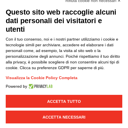
Rifiuta cookie non necessari ✕
Questo sito web raccoglie alcuni
Modello organizzativo, gestione e controllo – D. lgs.
dati personali dei visitatori e
231/2001
utenti
Politica di gruppo
Condizioni generali di vendita DKC Europe
Con il tuo consenso, noi e i nostri partner utilizziamo i cookie e
Condizioni generali di vendita DKC Power Solutions
tecnologie simili per archiviare, accedere ed elaborare i dati
Condizioni generali di acquisto
personali come, ad esempio, la visita al sito web o la
personalizzazione degli annunci. Poiché rispettiamo il tuo diritto
Codice etico
alla privacy, è possibile scegliere di non consentire alcuni tipi di
cookie. Clicca su preferenze GDPR per saperne di più.
Connettiti con noi
Visualizza la Cookie Policy Completa
FACEBOOK
/
LINKEDIN
/
YOUTUBE
/
INSTAGRAM
/
Powered by
TWITTER
ACCETTA TUTTO
© 2019 - DKC Europe
-
-
Privacy
Cookies
Modifica preferenze
-
Cookie
Yourbiz
ACCETTA NECESSARI