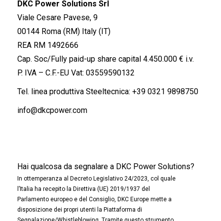
DKC Power Solutions Srl
Viale Cesare Pavese, 9
00144 Roma (RM) Italy (IT)
REA RM 1492666
Cap. Soc/Fully paid-up share capital 4.450.000 € i.v.
P. IVA – C.F.-EU Vat: 03559590132
Tel. linea produttiva Steeltecnica:
+39 0321 9898750
info@dkcpower.com
Hai qualcosa da segnalare a DKC Power Solutions?
In ottemperanza al Decreto Legislativo 24/2023, col quale
l’Italia ha recepito la Direttiva (UE) 2019/1937 del
Parlamento europeo e del Consiglio, DKC Europe mette a
disposizione dei propri utenti la Piattaforma di
Segnalazione/Whistleblowing. Tramite questo strumento,