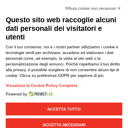
Rifiuta cookie non necessari ✕
Questo sito web raccoglie alcuni
Modello organizzativo, gestione e controllo – D. lgs.
dati personali dei visitatori e
231/2001
utenti
Politica di gruppo
Condizioni generali di vendita DKC Europe
Con il tuo consenso, noi e i nostri partner utilizziamo i cookie e
Condizioni generali di vendita DKC Power Solutions
tecnologie simili per archiviare, accedere ed elaborare i dati
Condizioni generali di acquisto
personali come, ad esempio, la visita al sito web o la
personalizzazione degli annunci. Poiché rispettiamo il tuo diritto
Codice etico
alla privacy, è possibile scegliere di non consentire alcuni tipi di
cookie. Clicca su preferenze GDPR per saperne di più.
Connettiti con noi
Visualizza la Cookie Policy Completa
FACEBOOK
/
LINKEDIN
/
YOUTUBE
/
INSTAGRAM
/
Powered by
TWITTER
ACCETTA TUTTO
© 2019 - DKC Europe
-
-
Privacy
Cookies
Modifica preferenze
-
Cookie
Yourbiz
ACCETTA NECESSARI