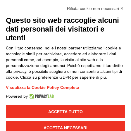
Rifiuta cookie non necessari ✕
Questo sito web raccoglie alcuni
Modello organizzativo, gestione e controllo – D. lgs.
dati personali dei visitatori e
231/2001
utenti
Politica di gruppo
Condizioni generali di vendita DKC Europe
Con il tuo consenso, noi e i nostri partner utilizziamo i cookie e
Condizioni generali di vendita DKC Power Solutions
tecnologie simili per archiviare, accedere ed elaborare i dati
Condizioni generali di acquisto
personali come, ad esempio, la visita al sito web o la
personalizzazione degli annunci. Poiché rispettiamo il tuo diritto
Codice etico
alla privacy, è possibile scegliere di non consentire alcuni tipi di
cookie. Clicca su preferenze GDPR per saperne di più.
Connettiti con noi
Visualizza la Cookie Policy Completa
FACEBOOK
/
LINKEDIN
/
YOUTUBE
/
INSTAGRAM
/
Powered by
TWITTER
ACCETTA TUTTO
© 2019 - DKC Europe
-
-
Privacy
Cookies
Modifica preferenze
-
Cookie
Yourbiz
ACCETTA NECESSARI