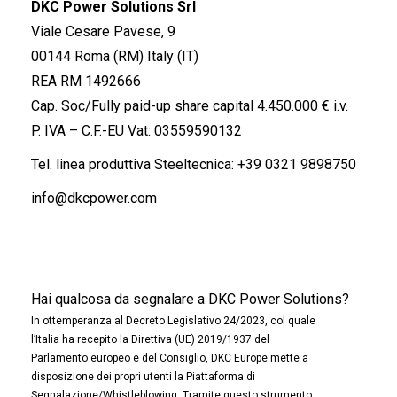
DKC Power Solutions Srl
Viale Cesare Pavese, 9
00144 Roma (RM) Italy (IT)
REA RM 1492666
Cap. Soc/Fully paid-up share capital 4.450.000 € i.v.
P. IVA – C.F.-EU Vat: 03559590132
Tel. linea produttiva Steeltecnica:
+39 0321 9898750
info@dkcpower.com
Hai qualcosa da segnalare a DKC Power Solutions?
In ottemperanza al Decreto Legislativo 24/2023, col quale
l’Italia ha recepito la Direttiva (UE) 2019/1937 del
Parlamento europeo e del Consiglio, DKC Europe mette a
disposizione dei propri utenti la Piattaforma di
Segnalazione/Whistleblowing. Tramite questo strumento,