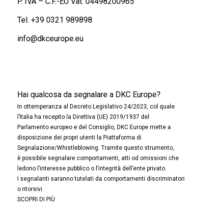
P. IVA – C.F.-EU Vat: 04498200965
Tel.
+39 0321 989898
info@dkceurope.eu
Hai qualcosa da segnalare a DKC Europe?
In ottemperanza al Decreto Legislativo 24/2023, col quale
l’Italia ha recepito la Direttiva (UE) 2019/1937 del
Parlamento europeo e del Consiglio, DKC Europe mette a
disposizione dei propri utenti la Piattaforma di
Segnalazione/Whistleblowing. Tramite questo strumento,
è possibile segnalare comportamenti, atti od omissioni che
ledono l’interesse pubblico o l’integrità dell’ente privato.
I segnalanti saranno tutelati da comportamenti discriminatori
o ritorsivi.
SCOPRI DI PIÙ