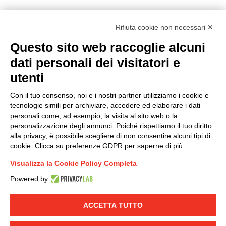
Rifiuta cookie non necessari ✕
Questo sito web raccoglie alcuni
Modello organizzativo, gestione e controllo – D. lgs.
dati personali dei visitatori e
231/2001
utenti
Politica di gruppo
Condizioni generali di vendita DKC Europe
Con il tuo consenso, noi e i nostri partner utilizziamo i cookie e
Condizioni generali di vendita DKC Power Solutions
tecnologie simili per archiviare, accedere ed elaborare i dati
Condizioni generali di acquisto
personali come, ad esempio, la visita al sito web o la
personalizzazione degli annunci. Poiché rispettiamo il tuo diritto
Codice etico
alla privacy, è possibile scegliere di non consentire alcuni tipi di
cookie. Clicca su preferenze GDPR per saperne di più.
Connettiti con noi
Visualizza la Cookie Policy Completa
FACEBOOK
/
LINKEDIN
/
YOUTUBE
/
INSTAGRAM
/
Powered by
TWITTER
ACCETTA TUTTO
© 2019 - DKC Europe
-
-
Privacy
Cookies
Modifica preferenze
-
Cookie
Yourbiz