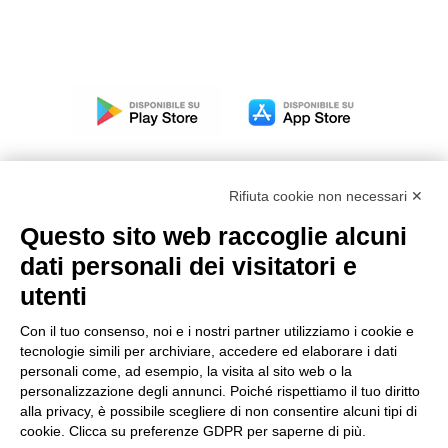
Rifiuta cookie non necessari ✕
Questo sito web raccoglie alcuni
Modello organizzativo, gestione e controllo – D. lgs.
dati personali dei visitatori e
231/2001
utenti
Politica di gruppo
Condizioni generali di vendita DKC Europe
Con il tuo consenso, noi e i nostri partner utilizziamo i cookie e
Condizioni generali di vendita DKC Power Solutions
tecnologie simili per archiviare, accedere ed elaborare i dati
Condizioni generali di acquisto
personali come, ad esempio, la visita al sito web o la
personalizzazione degli annunci. Poiché rispettiamo il tuo diritto
Codice etico
alla privacy, è possibile scegliere di non consentire alcuni tipi di
cookie. Clicca su preferenze GDPR per saperne di più.