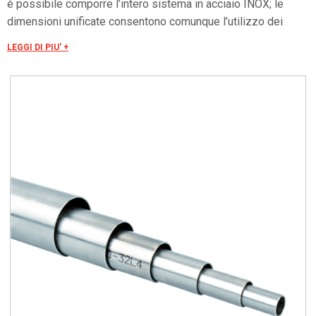
è possibile comporre l’intero sistema in acciaio INOX; le
dimensioni unificate consentono comunque l’utilizzo dei
raccordi rapidi in ottone nichelato. La continuità elettrica e la
LEGGI DI PIU' +
tenuta stagna del sistema sono garantite utilizzando i
raccordi Cosmec (le approvazioni infatti si riferiscono al
sistema chiuso, certificando la conformità dell’assieme tubi-
raccordi). Tubi non filettabili, idonei per la curvatura a freddo,
anche in esecuzioni con raggi ridotti (2,5-3 volte il Ø del
tubo). I tubi sono prodotti nelle lunghezze di: - cod. 6700 =
4000 mm ( 0/+20mm), - cod. 6700A = 3000 mm (0/+10mm). I
tubi con lunghezze di 6000 mm o su specifica del cliente
sono fornibili in lotti minimi di produzione.