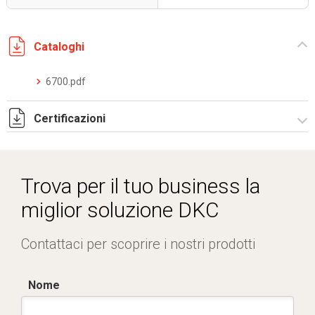
Cataloghi
6700.pdf
Certificazioni
IMQ_CA02.02791 sistemi rigidi inox.pdf
DCMT_05026_0120044696_0013321839_ELE40320CS001.
Trova per il tuo business la
miglior soluzione DKC
Contattaci per scoprire i nostri prodotti
Nome