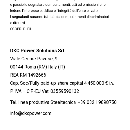
è possibile segnalare comportamenti, atti od omissioni che
ledono l’interesse pubblico o l’integrità dell’ente privato.
I segnalanti saranno tutelati da comportamenti discriminatori
o ritorsivi.
SCOPRI DI PIÙ
DKC Power Solutions Srl
Viale Cesare Pavese, 9
00144 Roma (RM) Italy (IT)
REA RM 1492666
Cap. Soc/Fully paid-up share capital 4.450.000 € i.v.
P. IVA – C.F.-EU Vat: 03559590132
Tel. linea produttiva Steeltecnica:
+39 0321 9898750
info@dkcpower.com