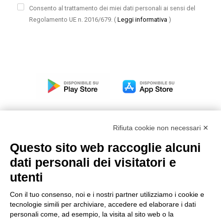
Consento al trattamento dei miei dati personali ai sensi del
Regolamento UE n. 2016/679.
(
Leggi informativa
)
Rifiuta cookie non necessari ✕
Questo sito web raccoglie alcuni
Modello organizzativo, gestione e controllo – D. lgs.
dati personali dei visitatori e
231/2001
utenti
Politica di gruppo
Condizioni generali di vendita DKC Europe
Con il tuo consenso, noi e i nostri partner utilizziamo i cookie e
Condizioni generali di vendita DKC Power Solutions
tecnologie simili per archiviare, accedere ed elaborare i dati
Condizioni generali di acquisto
personali come, ad esempio, la visita al sito web o la